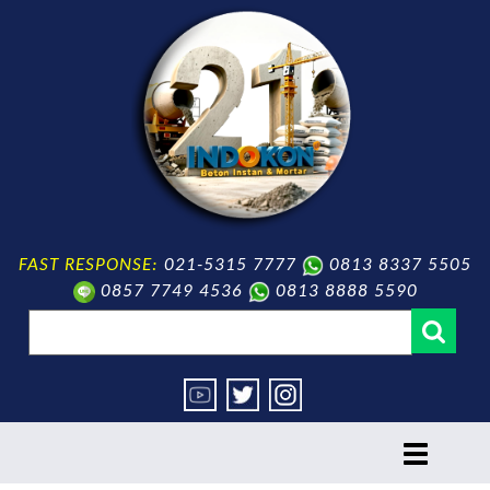
FAST RESPONSE:
021-5315 7777
0813 8337 5505
0857 7749 4536
0813 8888 5590
toggle
navigation