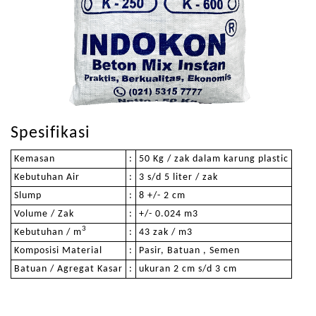
Spesifikasi
Kemasan
:
50 Kg / zak dalam karung plastic
Kebutuhan Air
:
3 s/d 5 liter / zak
Slump
:
8 +/- 2 cm
Volume / Zak
:
+/- 0.024 m3
3
Kebutuhan / m
:
43 zak / m3
Komposisi Material
:
Pasir, Batuan , Semen
Batuan / Agregat Kasar
:
ukuran 2 cm s/d 3 cm