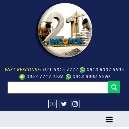
FAST RESPONSE:
021-5315 7777
0813 8337 5505
0857 7749 4536
0813 8888 5590
toggle
navigation