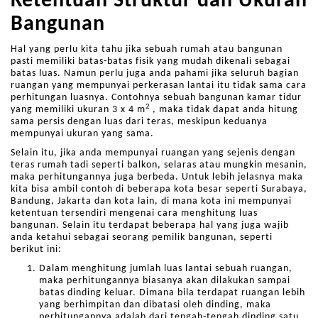
Ketentuan Struktur dan Ukuran
Bangunan
Hal yang perlu kita tahu jika sebuah rumah atau bangunan
pasti memiliki batas-batas fisik yang mudah dikenali sebagai
batas luas. Namun perlu juga anda pahami jika seluruh bagian
ruangan yang mempunyai perkerasan lantai itu tidak sama cara
perhitungan luasnya. Contohnya sebuah bangunan kamar tidur
2
yang memiliki ukuran 3 x 4 m
, maka tidak dapat anda hitung
sama persis dengan luas dari teras, meskipun keduanya
mempunyai ukuran yang sama.
Selain itu, jika anda mempunyai ruangan yang sejenis dengan
teras rumah tadi seperti balkon, selaras atau mungkin mesanin,
maka perhitungannya juga berbeda. Untuk lebih jelasnya maka
kita bisa ambil contoh di beberapa kota besar seperti Surabaya,
Bandung, Jakarta dan kota lain, di mana kota ini mempunyai
ketentuan tersendiri mengenai cara menghitung luas
bangunan. Selain itu terdapat beberapa hal yang juga wajib
anda ketahui sebagai seorang pemilik bangunan, seperti
berikut ini:
Dalam menghitung jumlah luas lantai sebuah ruangan,
maka perhitungannya biasanya akan dilakukan sampai
batas dinding keluar. Dimana bila terdapat ruangan lebih
yang berhimpitan dan dibatasi oleh dinding, maka
perhitungannya adalah dari tengah-tengah dinding satu