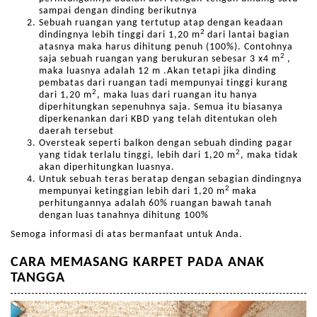
sampai dengan dinding berikutnya
Sebuah ruangan yang tertutup atap dengan keadaan
2
dindingnya lebih tinggi dari 1,20 m
dari lantai bagian
atasnya maka harus dihitung penuh (100%). Contohnya
2
saja sebuah ruangan yang berukuran sebesar 3 x4 m
,
maka luasnya adalah 12 m .Akan tetapi jika dinding
pembatas dari ruangan tadi mempunyai tinggi kurang
2
dari 1,20 m
, maka luas dari ruangan itu hanya
diperhitungkan sepenuhnya saja. Semua itu biasanya
diperkenankan dari KBD yang telah ditentukan oleh
daerah tersebut
Oversteak seperti balkon dengan sebuah dinding pagar
2
yang tidak terlalu tinggi, lebih dari 1,20 m
, maka tidak
akan diperhitungkan luasnya.
Untuk sebuah teras beratap dengan sebagian dindingnya
2
mempunyai ketinggian lebih dari 1,20 m
maka
perhitungannya adalah 60% ruangan bawah tanah
dengan luas tanahnya dihitung 100%
Semoga informasi di atas bermanfaat untuk Anda.
CARA MEMASANG KARPET PADA ANAK
TANGGA