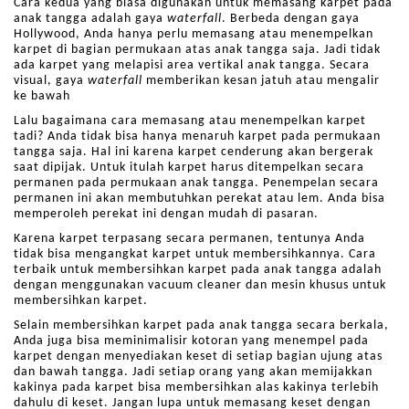
Cara kedua yang biasa digunakan untuk memasang karpet pada
anak tangga adalah gaya
waterfall
. Berbeda dengan gaya
Hollywood, Anda hanya perlu memasang atau menempelkan
karpet di bagian permukaan atas anak tangga saja. Jadi tidak
ada karpet yang melapisi area vertikal anak tangga. Secara
visual, gaya
waterfall
memberikan kesan jatuh atau mengalir
ke bawah
Lalu bagaimana cara memasang atau menempelkan karpet
tadi? Anda tidak bisa hanya menaruh karpet pada permukaan
tangga saja. Hal ini karena karpet cenderung akan bergerak
saat dipijak. Untuk itulah karpet harus ditempelkan secara
permanen pada permukaan anak tangga. Penempelan secara
permanen ini akan membutuhkan perekat atau lem. Anda bisa
memperoleh perekat ini dengan mudah di pasaran.
Karena karpet terpasang secara permanen, tentunya Anda
tidak bisa mengangkat karpet untuk membersihkannya. Cara
terbaik untuk membersihkan karpet pada anak tangga adalah
dengan menggunakan vacuum cleaner dan mesin khusus untuk
membersihkan karpet.
Selain membersihkan karpet pada anak tangga secara berkala,
Anda juga bisa meminimalisir kotoran yang menempel pada
karpet dengan menyediakan keset di setiap bagian ujung atas
dan bawah tangga. Jadi setiap orang yang akan memijakkan
kakinya pada karpet bisa membersihkan alas kakinya terlebih
dahulu di keset. Jangan lupa untuk memasang keset dengan