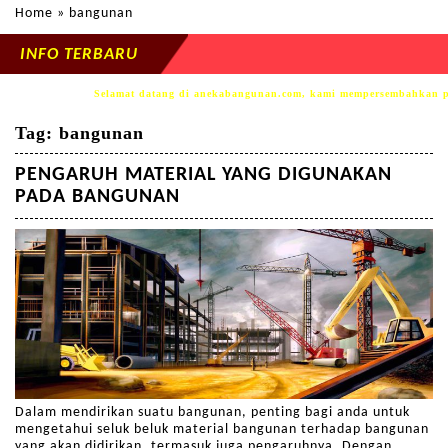
Home
» bangunan
INFO TERBARU
Selamat datang di anekabangunan.com, kami mempersembahkan produk INDOKON seb
Tag:
bangunan
PENGARUH MATERIAL YANG DIGUNAKAN
PADA BANGUNAN
Dalam mendirikan suatu bangunan, penting bagi anda untuk
mengetahui seluk beluk material bangunan terhadap bangunan
yang akan didirikan, termasuk juga pengaruhnya. Dengan