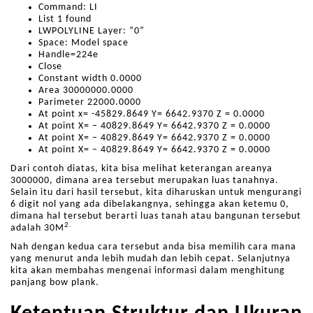
Command: LI
List 1 found
LWPOLYLINE Layer: “0”
Space: Model space
Handle=224e
Close
Constant width 0.0000
Area 30000000.0000
Parimeter 22000.0000
At point x= -45829.8649 Y= 6642.9370 Z = 0.0000
At point X= – 40829.8649 Y= 6642.9370 Z = 0.0000
At point X= – 40829.8649 Y= 6642.9370 Z = 0.0000
At point X= – 40829.8649 Y= 6642.9370 Z = 0.0000
Dari contoh diatas, kita bisa melihat keterangan areanya
3000000, dimana area tersebut merupakan luas tanahnya.
Selain itu dari hasil tersebut, kita diharuskan untuk mengurangi
6 digit nol yang ada dibelakangnya, sehingga akan ketemu 0,
dimana hal tersebut berarti luas tanah atau bangunan tersebut
2.
adalah 30M
Nah dengan kedua cara tersebut anda bisa memilih cara mana
yang menurut anda lebih mudah dan lebih cepat. Selanjutnya
kita akan membahas mengenai informasi dalam menghitung
panjang bow plank.