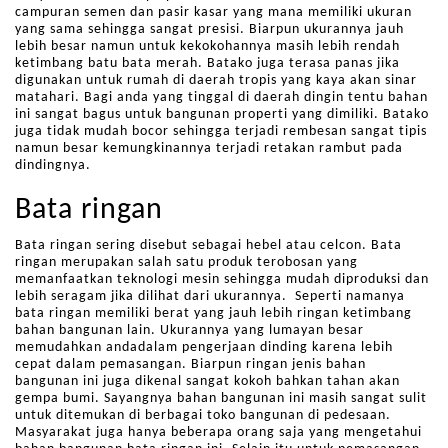
campuran semen dan pasir kasar yang mana memiliki ukuran
yang sama sehingga sangat presisi. Biarpun ukurannya jauh
lebih besar namun untuk kekokohannya masih lebih rendah
ketimbang batu bata merah. Batako juga terasa panas jika
digunakan untuk rumah di daerah tropis yang kaya akan sinar
matahari. Bagi anda yang tinggal di daerah dingin tentu bahan
ini sangat bagus untuk bangunan properti yang dimiliki. Batako
juga tidak mudah bocor sehingga terjadi rembesan sangat tipis
namun besar kemungkinannya terjadi retakan rambut pada
dindingnya.
Bata ringan
Bata ringan sering disebut sebagai hebel atau celcon. Bata
ringan merupakan salah satu produk terobosan yang
memanfaatkan teknologi mesin sehingga mudah diproduksi dan
lebih seragam jika dilihat dari ukurannya. Seperti namanya
bata ringan memiliki berat yang jauh lebih ringan ketimbang
bahan bangunan lain. Ukurannya yang lumayan besar
memudahkan andadalam pengerjaan dinding karena lebih
cepat dalam pemasangan. Biarpun ringan jenis bahan
bangunan ini juga dikenal sangat kokoh bahkan tahan akan
gempa bumi. Sayangnya bahan bangunan ini masih sangat sulit
untuk ditemukan di berbagai toko bangunan di pedesaan.
Masyarakat juga hanya beberapa orang saja yang mengetahui