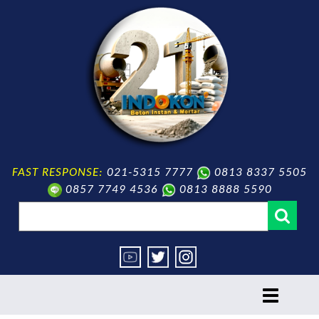
FAST RESPONSE:
021-5315 7777
0813 8337 5505
0857 7749 4536
0813 8888 5590
toggle
navigation