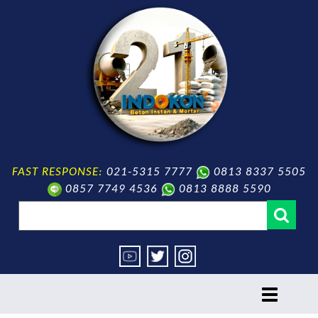
FAST RESPONSE:
021-5315 7777
0813 8337 5505
0857 7749 4536
0813 8888 5590
toggle
navigation