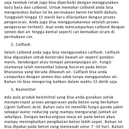
saja tembok retak juga bisa diperbaiki dengan menggunakan
batu bata dan calbond. Untuk memakai calbond anda bisa
mengoleskan bahan ini ke permukaan beton terlebih dahulu.
Tunggulah hingga 15 menit baru dilanjutkan dengan proses
pengecoran. Anda juga bisa menggunakannya setelah proses
pengecoran terhenti. Asal anda mencampurkan calbond dengan
semen dan air hingga kental seperti cat kemudian siram di
permukaan cor.
Calflash
Selain calbond anda juga bisa menggunakan calflash. Calflash
bisa digunakan untuk konstruksi bawah air seperti pondasi
mesin, bendungan atau tempat penampungan air. Fungsi
utamanya ialah menambal lubang bocoran pada beton
khususnya yang berada dibawah air. Calflash bisa anda
campurkan dengan semen dan aduk tanpa menggunakan air.
Bahan ini bisa mengering bahkan dalam waktu 15 detik saja.
Bestmittel
Ada pula produk bestmittel yang bisa anda gunakan untuk
mempercepat proses pengerasan pada beton yang berbahan
Lignin Sulfonic Acid.
Bahan satu ini memiliki fungsi ganda yakni
sebagai water reducing yang mampu mengurangi jumlah air
sekaligus. Dengan berkurangnya masa air pada beton akan
mampu meningkatkan pengikatan beton lebih cepat. Bahan ini
bisa dipakai pada beton yang memasuki umur 7 -10 hari. Bahan