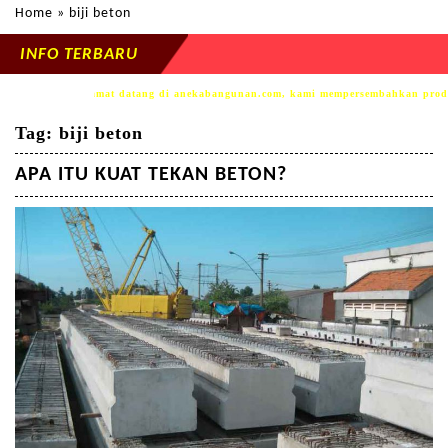
Home
» biji beton
INFO TERBARU
Selamat datang di anekabangunan.com, kami mempersembahkan produk 
Tag:
biji beton
APA ITU KUAT TEKAN BETON?