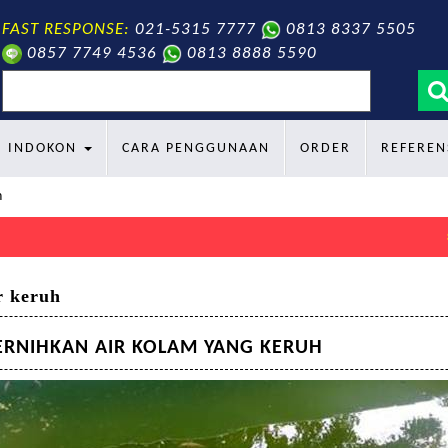
FAST RESPONSE:
021-5315 7777
0813 8337 5505
0857 7749 4536
0813 8888 5590
search
INDOKON
CARA PENGGUNAAN
ORDER
REFEREN
h
Sel
r keruh
RNIHKAN AIR KOLAM YANG KERUH