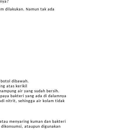
anya?
mum dilakukan. Namun tak ada
 botol dibawah.
ng atas kerikil
ampung air yang sudah bersih.
upaya bakteri yang ada di dalamnya
i nitrit, sehingga air kolam tidak
r atau menyaring kuman dan bakteri
uk dikonsumsi, ataupun digunakan