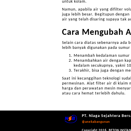
untuk kolam.
Namun, apabila air yang difilter v
juga lebih besar. Begitupun dengan
air yang telah disaring supaya tak 
Cara Mengubah Ai
Selain cara diatas sebenarnya ada b
lebih banyak digunakan pada sumur
Menambah kedalaman sumur 
Menambahkan air dengan kapori
kedalam secukupnya, yakni 100
Terakhir, bisa juga dengan me
Saat ini kecanggihan teknologi suda
permesinan. Alat filter air di kla
harga dan perawatan mesin menyari
atau cara hemat terlebih dahulu.
PT. Niaga Sejahtera Ber
@anekabangunan
Copyright 2026. BETON INST