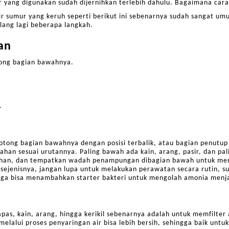
r yang digunakan sudah dijernihkan terlebih dahulu. Bagaimana car
ir sumur yang keruh seperti berikut ini sebenarnya sudah sangat u
lang lagi beberapa langkah.
an
otong bagian bawahnya.
.
ipotong bagian bawahnya dengan posisi terbalik, atau bagian penutup
an sesuai urutannya. Paling bawah ada kain, arang, pasir, dan pali
rlahan, dan tempatkan wadah penampungan dibagian bawah untuk men
 sejenisnya, jangan lupa untuk melakukan perawatan secara rutin, s
 juga bisa menambahkan starter bakteri untuk mengolah amonia menjad
kapas, kain, arang, hingga kerikil sebenarnya adalah untuk memfilte
elalui proses penyaringan air bisa lebih bersih, sehingga baik unt