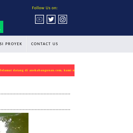
Follow Us on:
SI PROYEK
CONTACT US
amat datang di anekabangunan.com, kami mempersembahkan produk INDOKON sebaga