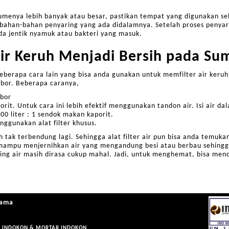
olumenya lebih banyak atau besar, pastikan tempat yang digunakan 
 bahan-bahan penyaring yang ada didalamnya. Setelah proses penyar
ada jentik nyamuk atau bakteri yang masuk.
r Keruh Menjadi Bersih pada Su
eberapa cara lain yang bisa anda gunakan untuk memfilter air keruh
 bor. Beberapa caranya,
bor
t. Untuk cara ini lebih efektif menggunakan tandon air. Isi air da
0 liter : 1 sendok makan kaporit.
nggunakan alat filter khusus.
h tak terbendung lagi. Sehingga alat filter air pun bisa anda temuk
im mampu menjernihkan air yang mengandung besi atau berbau sehingg
ng air masih dirasa cukup mahal. Jadi, untuk menghemat, bisa men
sama
AN INDOKON & MORTAR INDOKON