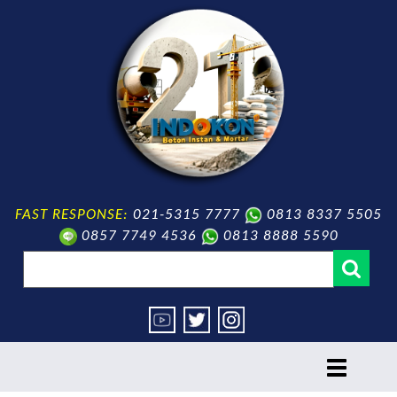
FAST RESPONSE:
021-5315 7777
0813 8337 5505
0857 7749 4536
0813 8888 5590
toggle
navigation