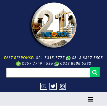
FAST RESPONSE:
021-5315 7777
0813 8337 5505
0857 7749 4536
0813 8888 5590
toggle
navigation