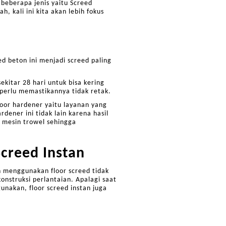
 beberapa jenis yaitu Screed
, kali ini kita akan lebih fokus
ed beton ini menjadi screed paling
kitar 28 hari untuk bisa kering
 perlu memastikannya tidak retak.
oor hardener yaitu layanan yang
ener ini tidak lain karena hasil
a mesin trowel sehingga
creed Instan
on menggunakan floor screed tidak
nstruksi perlantaian. Apalagi saat
unakan, floor screed instan juga