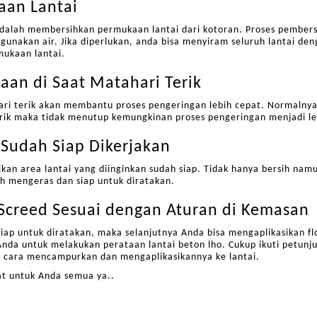
aan Lantai
dalah membersihkan permukaan lantai dari kotoran. Proses pembersi
ggunakan air. Jika diperlukan, anda bisa menyiram seluruh lantai de
mukaan lantai.
aan di Saat Matahari Terik
ari terik akan membantu proses pengeringan lebih cepat. Normalnya
erik maka tidak menutup kemungkinan proses pengeringan menjadi le
 Sudah Siap Dikerjakan
kan area lantai yang diinginkan sudah siap. Tidak hanya bersih namu
h mengeras dan siap untuk diratakan.
 Screed Sesuai dengan Aturan di Kemasan
siap untuk diratakan, maka selanjutnya Anda bisa mengaplikasikan f
da untuk melakukan perataan lantai beton lho. Cukup ikuti petunju
a cara mencampurkan dan mengaplikasikannya ke lantai.
at untuk Anda semua ya..