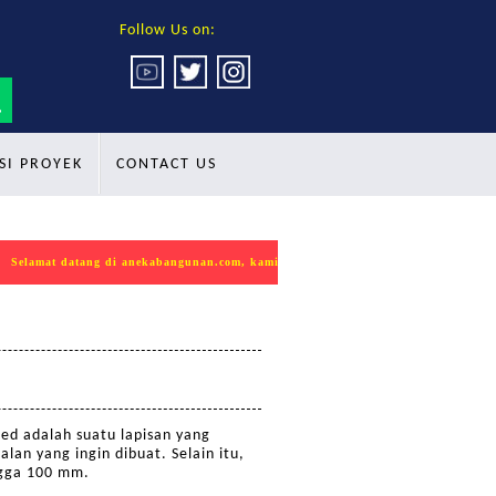
Follow Us on:
SI PROYEK
CONTACT US
Selamat datang di anekabangunan.com, kami mempersembahkan produk INDOKON seb
eed adalah suatu lapisan yang
an yang ingin dibuat. Selain itu,
ngga 100 mm.