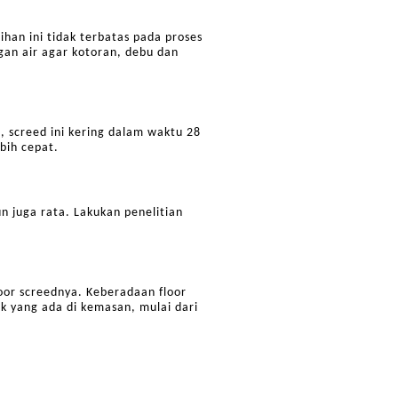
han ini tidak terbatas pada proses
ngan air agar kotoran, debu dan
, screed ini kering dalam waktu 28
bih cepat.
n juga rata. Lakukan penelitian
loor screednya. Keberadaan floor
k yang ada di kemasan, mulai dari