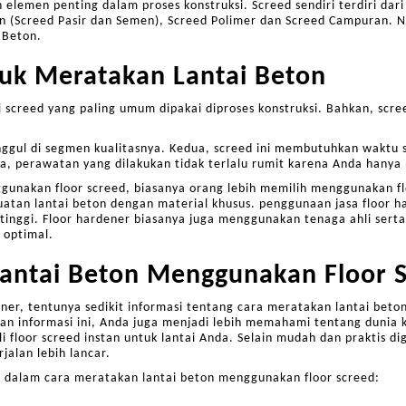
elemen penting dalam proses konstruksi. Screed sendiri terdiri dari
n (Screed Pasir dan Semen), Screed Polimer dan Screed Campuran. Nah
 Beton.
uk Meratakan Lantai Beton
gai screed yang paling umum dipakai diproses konstruksi. Bahkan, scre
nggul di segmen kualitasnya. Kedua, screed ini membutuhkan waktu se
a, perawatan yang dilakukan tidak terlalu rumit karena Anda hanya
gunakan floor screed, biasanya orang lebih memilih menggunakan fl
an lantai beton dengan material khusus. penggunaan jasa floor hard
tinggi. Floor hardener biasanya juga menggunakan tenaga ahli sert
 optimal.
antai Beton Menggunakan Floor S
ener, tentunya sedikit informasi tentang cara meratakan lantai bet
 informasi ini, Anda juga menjadi lebih memahami tentang dunia ko
floor screed instan untuk lantai Anda. Selain mudah dan praktis dig
jalan lebih lancar.
h dalam cara meratakan lantai beton menggunakan floor screed: