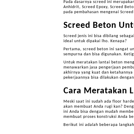
Pada dasarnya screed ini merupakan 
Anhidrit, Screed Epoxy, Screed Beto
pada pembahasan mengenai Screed
Screed Beton
Unt
Screed jenis ini bisa dibilang seba
ideal untuk dipakai lho. Kenapa?
Pertama, screed beton ini sangat u
sempurna dan bisa digunakan. Ketig
Untuk meratakan lantai beton meng
menawarkan jasa pengerjaan pembuat
akhirnya yang kuat dan ketahannya 
pekerjaannya bisa dilakukan dengan
Cara Meratakan L
Meski saat ini sudah ada floor hard
akan membuat Anda rugi kan? Dengan
ini Anda bisa dengan mudah membeli 
membuat proses konstruksi Anda ber
Berikut ini adalah beberapa langka