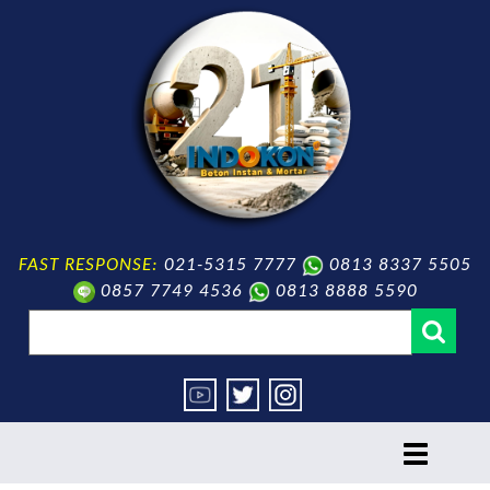
FAST RESPONSE:
021-5315 7777
0813 8337 5505
0857 7749 4536
0813 8888 5590
toggle
navigation