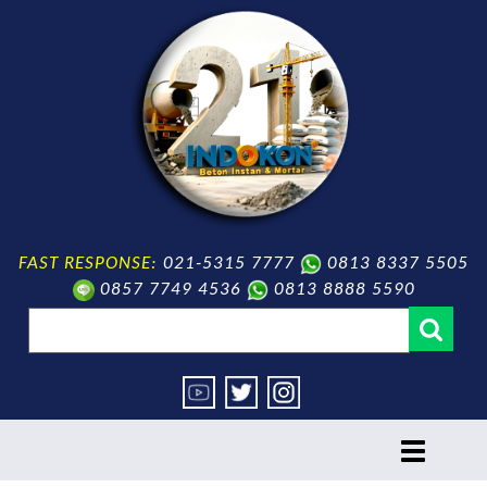
FAST RESPONSE:
021-5315 7777
0813 8337 5505
0857 7749 4536
0813 8888 5590
toggle
navigation