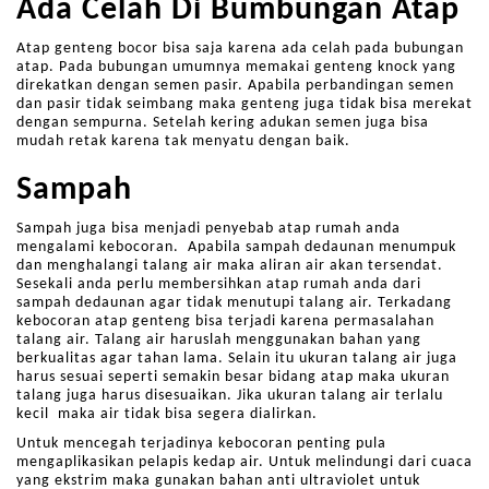
Ada Celah Di Bumbungan Atap
Atap genteng bocor bisa saja karena ada celah pada bubungan
atap. Pada bubungan umumnya memakai genteng knock yang
direkatkan dengan semen pasir. Apabila perbandingan semen
dan pasir tidak seimbang maka genteng juga tidak bisa merekat
dengan sempurna. Setelah kering adukan semen juga bisa
mudah retak karena tak menyatu dengan baik.
Sampah
Sampah juga bisa menjadi penyebab atap rumah anda
mengalami kebocoran. Apabila sampah dedaunan menumpuk
dan menghalangi talang air maka aliran air akan tersendat.
Sesekali anda perlu membersihkan atap rumah anda dari
sampah dedaunan agar tidak menutupi talang air. Terkadang
kebocoran atap genteng bisa terjadi karena permasalahan
talang air. Talang air haruslah menggunakan bahan yang
berkualitas agar tahan lama. Selain itu ukuran talang air juga
harus sesuai seperti semakin besar bidang atap maka ukuran
talang juga harus disesuaikan. Jika ukuran talang air terlalu
kecil maka air tidak bisa segera dialirkan.
Untuk mencegah terjadinya kebocoran penting pula
mengaplikasikan pelapis kedap air. Untuk melindungi dari cuaca
yang ekstrim maka gunakan bahan anti ultraviolet untuk