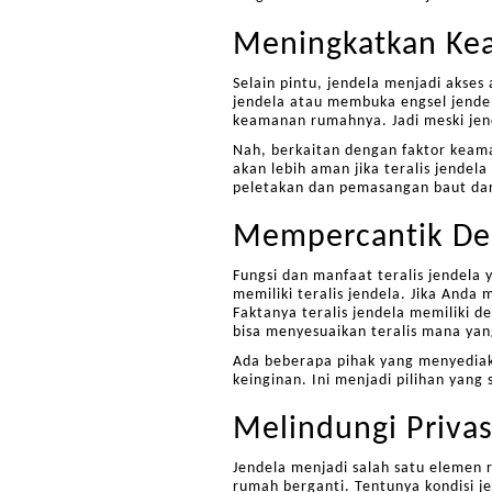
Meningkatkan Ke
Selain pintu, jendela menjadi akse
jendela atau membuka engsel jendel
keamanan rumahnya. Jadi meski jend
Nah, berkaitan dengan faktor keama
akan lebih aman jika teralis jendela
peletakan dan pemasangan baut dari 
Mempercantik De
Fungsi dan manfaat teralis jendela
memiliki teralis jendela. Jika Anda
Faktanya teralis jendela memiliki des
bisa menyesuaikan teralis mana ya
Ada beberapa pihak yang menyediaka
keinginan. Ini menjadi pilihan yan
Melindungi Privas
Jendela menjadi salah satu elemen r
rumah berganti. Tentunya kondisi je