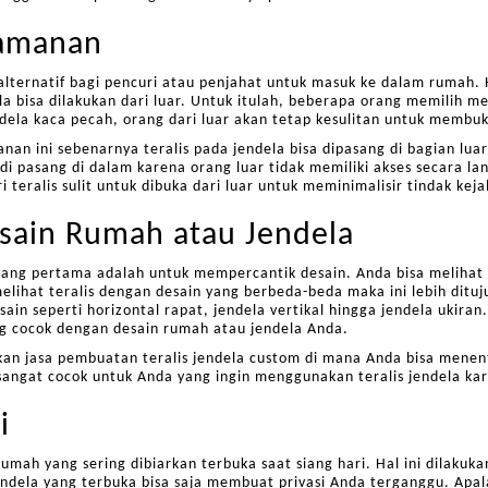
amanan
s alternatif bagi pencuri atau penjahat untuk masuk ke dalam rumah.
a bisa dilakukan dari luar. Untuk itulah, beberapa orang memilih 
ela kaca pecah, orang dari luar akan tetap kesulitan untuk membuka
nan ini sebenarnya teralis pada jendela bisa dipasang di bagian lu
 di pasang di dalam karena orang luar tidak memiliki akses secara lan
teralis sulit untuk dibuka dari luar untuk meminimalisir tindak keja
sain Rumah atau Jendela
 yang pertama adalah untuk mempercantik desain. Anda bisa meliha
 melihat teralis dengan desain yang berbeda-beda maka ini lebih dit
ain seperti horizontal rapat, jendela vertikal hingga jendela ukiran. 
ng cocok dengan desain rumah atau jendela Anda.
n jasa pembuatan teralis jendela custom di mana Anda bisa menent
g sangat cocok untuk Anda yang ingin menggunakan teralis jendela k
i
umah yang sering dibiarkan terbuka saat siang hari. Hal ini dilakuk
ndela yang terbuka bisa saja membuat privasi Anda terganggu. Apala