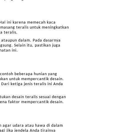
 Hal ini karena memecah kaca
memasang teralis untuk meningkatkan
 teralis.
ar ataupun dalam. Pada dasarnya
gsung. Selain itu, pastikan juga
hatan ini.
t contoh beberapa hunian yang
ujukan untuk mempercantik desain.
Dari ketiga jenis teralis ini Anda
ukan desain teralis sesuai dengan
arena faktor mempercantik desain.
an agar udara atau hawa di dalam
gi jika jendela Anda tirainya