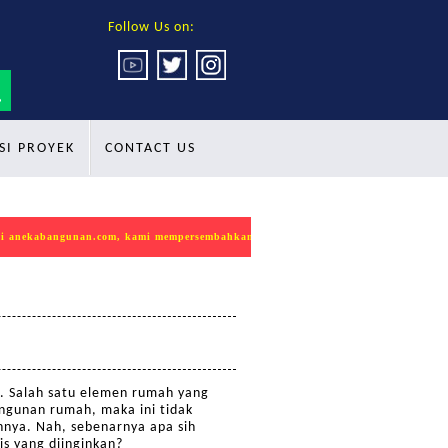
Follow Us on:
SI PROYEK
CONTACT US
 anekabangunan.com, kami mempersembahkan produk INDOKON sebagai solusi terb
. Salah satu elemen rumah yang
angunan rumah, maka ini tidak
hnya. Nah, sebenarnya apa sih
is yang diinginkan?