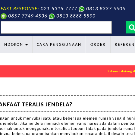
FAST RESPONSE:
021-5315 7777
0813 8337 5505
0857 7749 4536
0813 8888 5590
search
INDOKON
CARA PENGGUNAAN
ORDER
REFEREN
Selamat datang di
ANFAAT TERALIS JENDELA?
ngan untuk menyukai satu atau beberapa elemen rumah yang dihuni
is jendela. Jika jendela menjadi elemen yang harus ada dalam pemb
g berhak untuk menggunakan teralis ataupun tidak pada jendela ruma
hingga beberapa orang bahkan menyiapkan secara detail desain teral