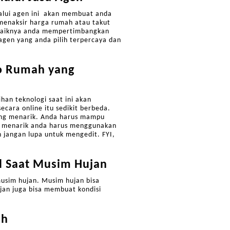
lalui agen ini akan membuat anda
 menaksir harga rumah atau takut
ebaiknya anda mempertimbangkan
 agen yang anda pilih terpercaya dan
to Rumah yang
han teknologi saat ini akan
ara online itu sedikit berbeda.
ang menarik. Anda harus mampu
an menarik anda harus menggunakan
n jangan lupa untuk mengedit. FYI,
l Saat Musim Hujan
usim hujan. Musim hujan bisa
ujan juga bisa membuat kondisi
ah