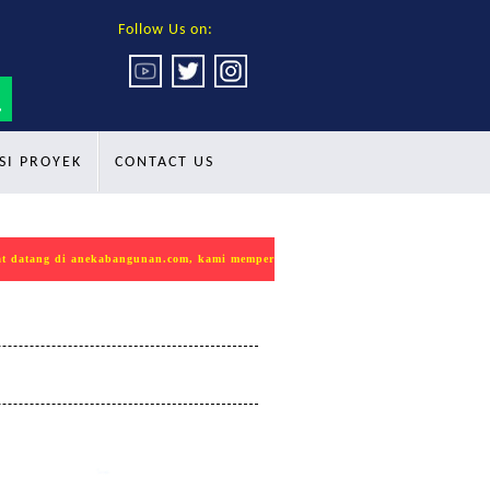
Follow Us on:
SI PROYEK
CONTACT US
nekabangunan.com, kami mempersembahkan produk INDOKON sebagai solusi terbai