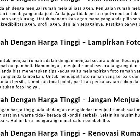
adalah denga menjual rumah melalui jasa agen. Penjualan rumah me
dari rumah yang anda jual. Anda juga tidak perlu repot-repot untuk
uan yang kurang. Untuk menentukan agen mana yang anda pilih s
 kredibilitas agen, profil agen, dan lain sebagainya. Pastikan bahwa
ah Dengan Harga Tinggi – Lampirkan Fo
untuk menjual rumah adalah dengan menjual secara online. Kecanggi
tkan pembeli. Namun ingat, menjual rumah secara langsung dan sec
, anda bisa menerapkan tips kedua yaitu melampirkan foto rumah y
o yang anda lampirkan. Untuk mendapat foto rumah yang terbaik d
rumah bersih, tampilkan focal point, pastikan pencahayaan cukup da
lsukan foto lho ya..
ah Dengan Harga Tinggi – Jangan Menjua
engan harga tinggi adalah dengan menghindari menjual rumah saat m
pastinya warna tidak berada di kondisi terbaik. Selain itu musim h
 baik. Hal ini bisa mengurangi minat calon pembeli lho.
ah Dengan Harga Tinggi – Renovasi Rum