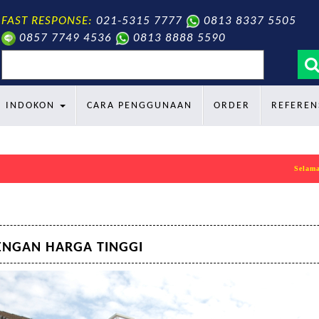
FAST RESPONSE:
021-5315 7777
0813 8337 5505
0857 7749 4536
0813 8888 5590
search
INDOKON
CARA PENGGUNAAN
ORDER
REFEREN
Selamat datang di a
ENGAN HARGA TINGGI