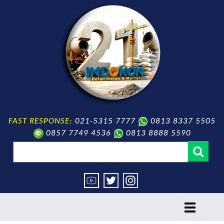
FAST RESPONSE:
021-5315 7777
0813 8337 5505
0857 7749 4536
0813 8888 5590
toggle
navigation