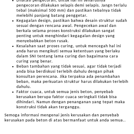
Dilatasi pengecoran, untuk hal ini seharusnya
pengecoran dilakukan selapis demi selapis. Jangn terlalu
tebal (maksimal 500 mm) dan pastikan tebalnya tidak
melebihi panjang batang penggetar.
Kegagalan design, pastikan bahwa desain struktur sudah
sesuai dengan rencana awal. Pengecekan awal dan
berkala selama proses konstruksi dilakukan sangat
penting untuk menghindari kegagalan design yang
menyebabkan beton rusak.
Kesalahan saat proses curing, untuk mencegah hal ini
anda harus mengikuti semua ketentuan yang berlaku
dalam SNI tentang lama curing dan bagaimana cara
curing yang benar.
Beban tambahan yang tidak sesuai, agar tidak terjadi
anda bisa berdiskusi terlebih dahulu dengan pihak
konsultan perencana. Jika terpaksa ada penambahan
beban, maka perkuatan struktur harus dilakukan terlebih
dahulu.
Faktor cuaca, untuk semua jenis beton, penyebab
kerusakan berupa faktor cuaca seringkali tidak bisa
dihindari. Namun dengan penanganan yang tepat maka
konstruksi tidak akan terganggu.
Semoga informasi mengenai jenis kerusakan dan penyebab
kerusakan pada beton di atas bermanfaat untuk anda semua..