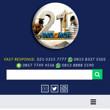
FAST RESPONSE:
021-5315 7777
0813 8337 5505
0857 7749 4536
0813 8888 5590
toggle
navigation