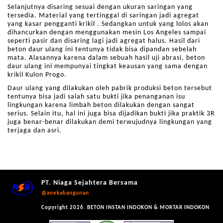
Selanjutnya disaring sesuai dengan ukuran saringan yang
tersedia. Material yang tertinggal di saringan jadi agregat
yang kasar pengganti krikil . Sedangkan untuk yang lolos akan
dihancurkan dengan menggunakan mesin Los Angeles sampai
seperti pasir dan disaring lagi jadi agregat halus. Hasil dari
beton daur ulang ini tentunya tidak bisa dipandan sebelah
mata. Alasannya karena dalam sebuah hasil uji abrasi, beton
daur ulang ini mempunyai tingkat keausan yang sama dengan
krikil Kulon Progo.
Daur ulang yang dilakukan oleh pabrik produksi beton tersebut
tentunya bisa jadi salah satu bukti jika penanganan isu
lingkungan karena limbah beton dilakukan dengan sangat
serius. Selain itu, hal ini juga bisa dijadikan bukti jika praktik 3R
juga benar-benar dilakukan demi terwujudnya lingkungan yang
terjaga dan asri.
PT. Niaga Sejahtera Bersama
@anekabangunan
Copyright 2026. BETON INSTAN INDOKON & MORTAR INDOKON