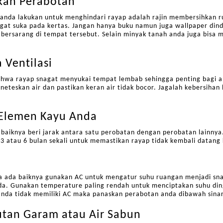
kan Perabotan
 anda lakukan untuk menghindari rayap adalah rajin membersihkan r
ngat suka pada kertas. Jangan hanya buku namun juga wallpaper di
bersarang di tempat tersebut. Selain minyak tanah anda juga bisa m
 Ventilasi
hwa rayap snagat menyukai tempat lembab sehingga penting bagi an
neteskan air dan pastikan keran air tidak bocor. Jagalah kebersihan 
 Elemen Kayu Anda
baiknya beri jarak antara satu perobatan dengan perobatan lainnya
p 3 atau 6 bulan sekali untuk memastikan rayap tidak kembali datang
ka ada baiknya gunakan AC untuk mengatur suhu ruangan menjadi sna
a. Gunakan temperature paling rendah untuk menciptakan suhu dingi
anda tidak memiliki AC maka panaskan perabotan anda dibawah sina
rutan Garam atau Air Sabun