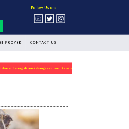
Follow Us on:
SI PROYEK
CONTACT US
ng di anekabangunan.com, kami mempersembahkan produk INDOKON sebagai solusi