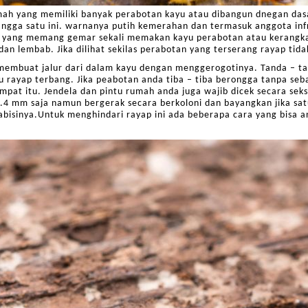
ah yang memiliki banyak perabotan kayu atau dibangun dnegan das
rangga satu ini. warnanya putih kemerahan dan termasuk anggota in
yap yang memang gemar sekali memakan kayu perabotan atau kerangk
dan lembab. Jika dilihat sekilas perabotan yang terserang rayap tida
t membuat jalur dari dalam kayu dengan menggerogotinya. Tanda – t
 rayap terbang. Jika peabotan anda tiba – tiba berongga tanpa seb
pat itu. Jendela dan pintu rumah anda juga wajib dicek secara seks
.4 mm saja namun bergerak secara berkoloni dan bayangkan jika satu
bisinya.Untuk menghindari rayap ini ada beberapa cara yang bisa a