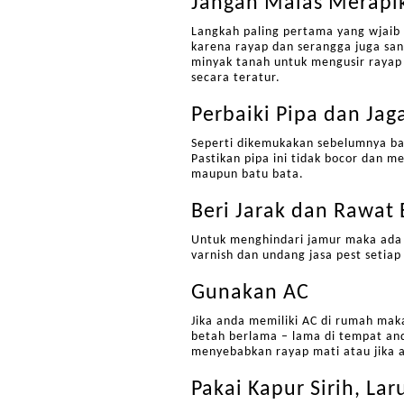
Jangan Malas Merapi
Langkah paling pertama yang wjaib
karena rayap dan serangga juga sa
minyak tanah untuk mengusir rayap 
secara teratur.
Perbaiki Pipa dan Jaga
Seperti dikemukakan sebelumnya ba
Pastikan pipa ini tidak bocor dan me
maupun batu bata.
Beri Jarak dan Rawat
Untuk menghindari jamur maka ada 
varnish dan undang jasa pest setia
Gunakan AC
Jika anda memiliki AC di rumah ma
betah berlama – lama di tempat and
menyebabkan rayap mati atau jika 
Pakai Kapur Sirih, La