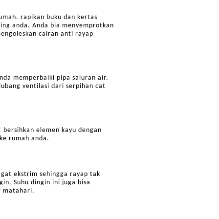
umah. rapikan buku dan kertas
nding anda. Anda bia menyemprotkan
engoleskan cairan anti rayap
da memperbaiki pipa saluran air.
lubang ventilasi dari serpihan cat
. bersihkan elemen kayu dengan
 ke rumah anda.
gat ekstrim sehingga rayap tak
n. Suhu dingin ini juga bisa
r matahari.