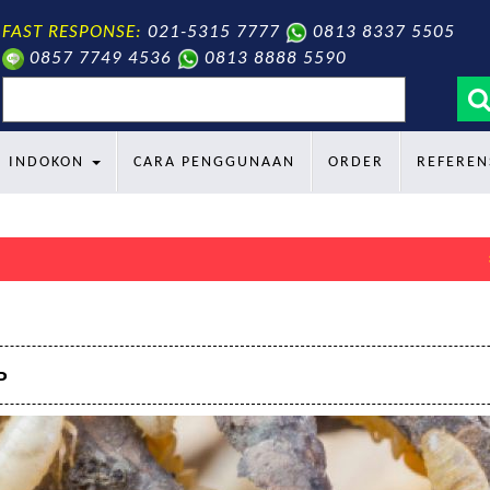
FAST RESPONSE:
021-5315 7777
0813 8337 5505
0857 7749 4536
0813 8888 5590
search
INDOKON
CARA PENGGUNAAN
ORDER
REFEREN
Selamat data
P