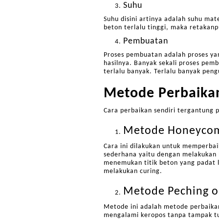
Suhu
Suhu disini artinya adalah suhu ma
beton terlalu tinggi, maka retakanpu
Pembuatan
Proses pembuatan adalah proses ya
hasilnya. Banyak sekali proses pem
terlalu banyak. Terlalu banyak peng
Metode Perbaikan
Cara perbaikan sendiri tergantung 
Metode Honeyco
Cara ini dilakukan untuk memperbai
sederhana yaitu dengan melakukan 
menemukan titik beton yang padat la
melakukan curing.
Metode Peching or
Metode ini adalah metode perbaikan
mengalami keropos tanpa tampak t