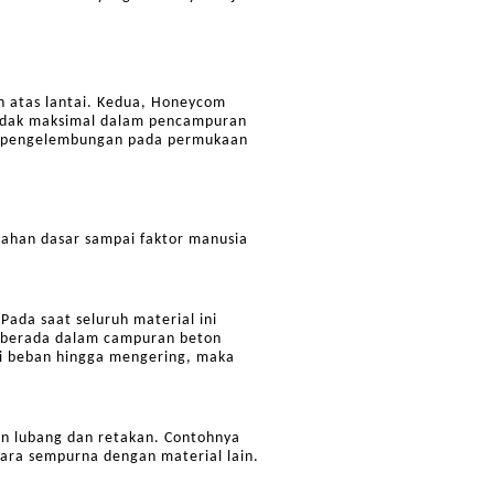
an atas lantai. Kedua, Honeycom
 tidak maksimal dalam pencampuran
ah pengelembungan pada permukaan
 bahan dasar sampai faktor manusia
 Pada saat seluruh material ini
g berada dalam campuran beton
ri beban hingga mengering, maka
kan lubang dan retakan. Contohnya
cara sempurna dengan material lain.