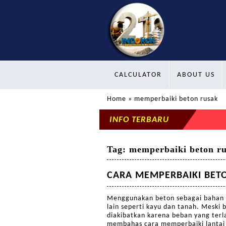
CALCULATOR
ABOUT US
Home
» memperbaiki beton rusak
INFO TERBARU
Tag:
memperbaiki beton r
CARA MEMPERBAIKI BET
Menggunakan beton sebagai bahan l
lain seperti kayu dan tanah. Meski 
diakibatkan karena beban yang terla
membahas cara memperbaiki lantai b