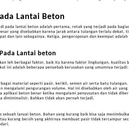
Pada Lantai Beton
adi pada lantai beton adalah pertama, retak yang terjadi pada bagi
esar yang disebabkan karena jarak antara tulangan terlalu dekat,
tepat dan lain sebagainya. Ketiga, pengeroposan dan keempat adal
Pada Lantai beton
kan leh berbagai faktor, baik itu karena faktor lingkungan, kualitas
kut ini adalah beberapa penyebab kerusakan yang umumnya terjadi:
bagai material seperti pasir, kerikil, semen air serta batu tulangan.
kan mengalami pengurangan volume. Hal ini disebabkan oleh air yan
a aplikasi beton benar ketika mengalami penyusutan dan tidak dibe
a diminimalisir. Bahkan tidak akan pernah terjadi.
tas sebuah lanyai beton. Bahan yang kurang baik bisa saja menimbul
atau kurang bersih yang akhirnya membuat pasir tidak tercampur se
ndari.