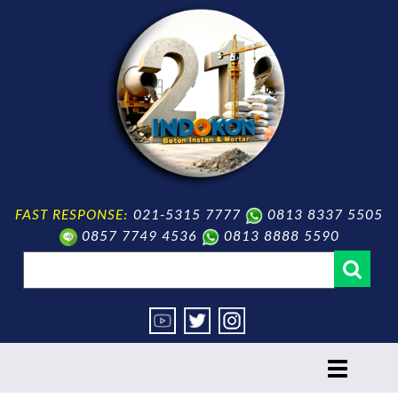
FAST RESPONSE:
021-5315 7777
0813 8337 5505
0857 7749 4536
0813 8888 5590
toggle
navigation