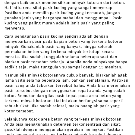
dengan baik untuk membersihkan minyak kotoran dari beton.
Hal ini karena sifat pasir kucing yang sangat menyerap.
Pastikan anda memilih pasir kucing yang termurah, jangan
gunakan jenis yang harganya mahal dan menggumpal. Pasir
kucing yang paling murah adalah jenis pasir yang paling
menyerap.
Cara penggunaan pasir kucing sendiri adalah dengan
menyebarkan pasir pada bagian beton yang terkena kotoran
minyak. Gunakanlah pasir yang banyak, hingga seluruh
permukaan beton yang terkena minyak tertutupi secara
merata. Jika sudah, tunggulah selama beberapa saat dan
biarkan pasir tersebut bekerja. Apabila noda minyaknya hanya
sedikit saja, maka tunggulah 10 sampai dengan 15 menitan.
Namun bila minyak kotorannya cukup banyak, biarkanlah agak
lama yaitu selama beberapa jam, bahkan semalaman. Pastikan
pasir yang anda taburkan tersebut halus. Anda bisa meremukan
pasir tersebut dengan menggunakan sepatu anda yang sudah
kotor. Remukan dan gilas pasir tepat pada area beton yang
terkena minyak kotoran. Hal ini akan berfungsi sama seperti
sebuah sikat. Jika sudah selesai, maka buanglah pasir yang
kotor tersebut.
Selanjutnya gosok area beton yang terkena minyak kotoran.
Anda bisa menggunakan detergen terkonsentrasi dan sikat,
gosoklah dengan menggunakan gerakan melingkar. Pastikan
anda mengosok area yang terkena minyak tersebut dengan