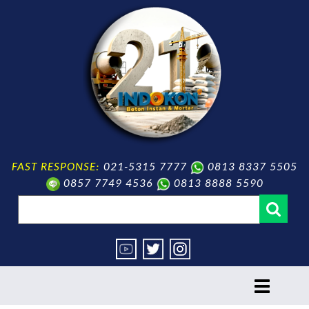
FAST RESPONSE:
021-5315 7777
0813 8337 5505
0857 7749 4536
0813 8888 5590
toggle
navigation