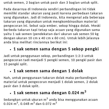
untuk semen, 2 bagian untuk pasir dan 3 bagian untuk split.
Pada dasarnya di Indonesia sendiri perbandingan ini tidak
memiliki standar ukuran yang pasti karena perbedaan takaran
yang digunakan. Jadi di Indonesia, kita mengenal ada beberapa
takaran yang digunakan untuk mengkombinasikan material
pengecoran ini. Sebut saja ember, sekop hingga dolak. Meski
berbeda takaran tapi tetap saja acuan yang digunakan sama
yaitu 1 sak semen (pendekatan dari ukuran sak semen 50 kg
dengan ukuran 10 cm x 40 cm x 60 cm). Untuk lebih jelasnya
anda bisa melihat rinciannya berikut ini:
1 sak semen sama dengan 5 sekop pengki
Jadi untuk penggunaan sekop, perbandingan 1:2:3 untuk
pengecoran tadi menjadi 5 pengki semen, 10 pengki pasir dan
15 pengki split.
1 sak semen sama dengan 1 dolak
Nah, untuk penggunaan takaran dolak maka perbandingan
material untuk pengecoran menjadi 1 dolak semen, 2 dolak
pasir dan 3 dolak split.
3
1 sak semen sama dengan 0.024 m
3
Sedangkan untuk ukuran m
anda bisa menggunakan acuan
3
3
3
0.024 m
, 0.048 m
dan 0.072 m