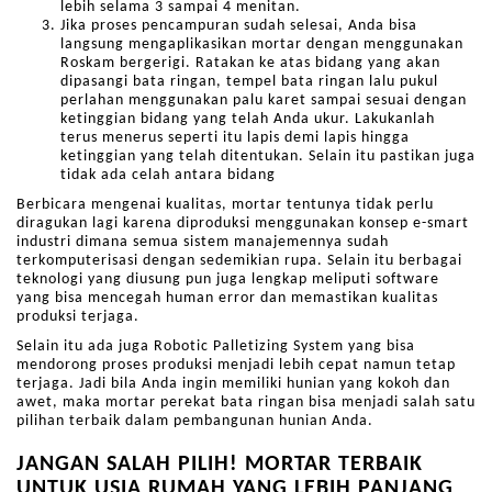
lebih selama 3 sampai 4 menitan.
Jika proses pencampuran sudah selesai, Anda bisa
langsung mengaplikasikan mortar dengan menggunakan
Roskam bergerigi. Ratakan ke atas bidang yang akan
dipasangi bata ringan, tempel bata ringan lalu pukul
perlahan menggunakan palu karet sampai sesuai dengan
ketinggian bidang yang telah Anda ukur. Lakukanlah
terus menerus seperti itu lapis demi lapis hingga
ketinggian yang telah ditentukan. Selain itu pastikan juga
tidak ada celah antara bidang
Berbicara mengenai kualitas, mortar tentunya tidak perlu
diragukan lagi karena diproduksi menggunakan konsep e-smart
industri dimana semua sistem manajemennya sudah
terkomputerisasi dengan sedemikian rupa. Selain itu berbagai
teknologi yang diusung pun juga lengkap meliputi software
yang bisa mencegah human error dan memastikan kualitas
produksi terjaga.
Selain itu ada juga Robotic Palletizing System yang bisa
mendorong proses produksi menjadi lebih cepat namun tetap
terjaga. Jadi bila Anda ingin memiliki hunian yang kokoh dan
awet, maka mortar perekat bata ringan bisa menjadi salah satu
pilihan terbaik dalam pembangunan hunian Anda.
JANGAN SALAH PILIH! MORTAR TERBAIK
UNTUK USIA RUMAH YANG LEBIH PANJANG