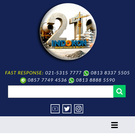
FAST RESPONSE:
021-5315 7777
0813 8337 5505
0857 7749 4536
0813 8888 5590
toggle
navigation