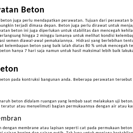
watan Beton
beton juga perlu mendapatkan perawatan. Tujuan dari perawatan be
ngkin terjadi dimasa depan. Beton juga perlu dirawat untuk menj
watan beton ini juga diperlukan untuk stabilitas dan mencegah kehil
rlangsung hingga 2 minggu lamanya untuk melihat kondisi kelembapa
rasi semen diawal-awal pemakaiannya. Hidrasi yang berlebihan ten
ingkat kelembapan beton yang baik ialah diatas 80 % untuk mencegah
eton hanya 7 hari saja namun untuk hasil maksimal lebih baik laku
Beton
eton pada kontruksi bangunan anda. Beberapa perawatan tersebut di
aruh beton didalam ruangan yang lembab saat melakukan uji beton.
 teratur atau menyelimuti bagian permukaannya dengan air atau ka
embran
 dengan membrane atau lapisan seperti cat pada permukaan beton 