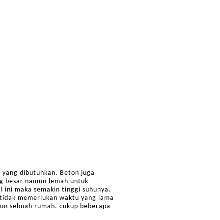
i yang dibutuhkan. Beton juga
ang besar namun lemah untuk
l ini maka semakin tinggi suhunya.
n tidak memerlukan waktu yang lama
gun sebuah rumah. cukup beberapa