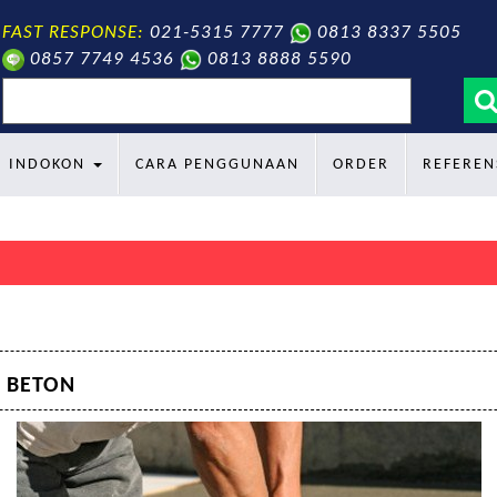
FAST RESPONSE:
021-5315 7777
0813 8337 5505
0857 7749 4536
0813 8888 5590
search
INDOKON
CARA PENGGUNAAN
ORDER
REFEREN
Sel
 BETON