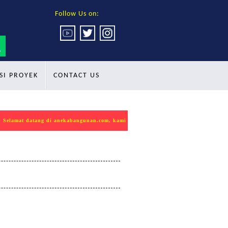
Follow Us on:
SI PROYEK
CONTACT US
amat datang di anekabangunan.com, kami mempersembahkan produk INDOKON sebag