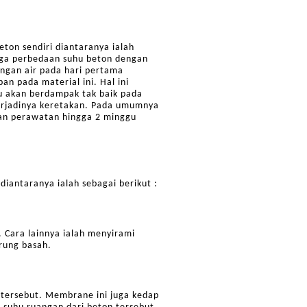
ton sendiri diantaranya ialah
aga perbedaan suhu beton dengan
angan air pada hari pertama
n pada material ini. Hal ini
tu akan berdampak tak baik pada
 terjadinya keretakan. Pada umumnya
kan perawatan hingga 2 minggu
antaranya ialah sebagai berikut :
 Cara lainnya ialah menyirami
rung basah.
tersebut. Membrane ini juga kedap