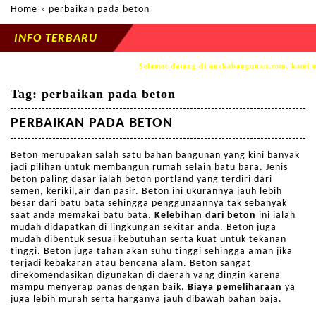
Home
» perbaikan pada beton
INFO TERBARU
Selamat datang di anekabangunan.com, kami m
Tag:
perbaikan pada beton
PERBAIKAN PADA BETON
Beton merupakan salah satu bahan bangunan yang kini banyak
jadi pilihan untuk membangun rumah selain batu bara. Jenis
beton paling dasar ialah beton portland yang terdiri dari
semen, kerikil,air dan pasir. Beton ini ukurannya jauh lebih
besar dari batu bata sehingga penggunaannya tak sebanyak
saat anda memakai batu bata.
Kelebihan dari beton
ini ialah
mudah didapatkan di lingkungan sekitar anda. Beton juga
mudah dibentuk sesuai kebutuhan serta kuat untuk tekanan
tinggi. Beton juga tahan akan suhu tinggi sehingga aman jika
terjadi kebakaran atau bencana alam. Beton sangat
direkomendasikan digunakan di daerah yang dingin karena
mampu menyerap panas dengan baik.
Biaya pemeliharaan
ya
juga lebih murah serta harganya jauh dibawah bahan baja.