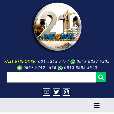
FAST RESPONSE:
021-5315 7777
0813 8337 5505
0857 7749 4536
0813 8888 5590
toggle
navigation