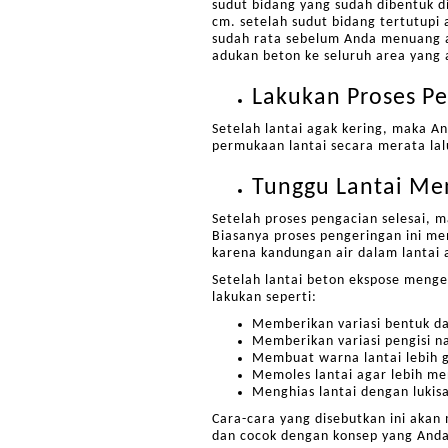
sudut bidang yang sudah dibentuk 
cm. setelah sudut bidang tertutupi
sudah rata sebelum Anda menuang ad
adukan beton ke seluruh area yang 
Lakukan Proses P
Setelah lantai agak kering, maka A
permukaan lantai secara merata lal
Tunggu Lantai Me
Setelah proses pengacian selesai, 
Biasanya proses pengeringan ini me
karena kandungan air dalam lantai 
Setelah lantai beton ekspose menge
lakukan seperti:
Memberikan variasi bentuk dan
Memberikan variasi pengisi n
Membuat warna lantai lebih 
Memoles lantai agar lebih me
Menghias lantai dengan lukis
Cara-cara yang disebutkan ini akan
dan cocok dengan konsep yang And