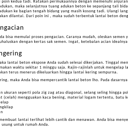
di poin kedua tadi. Ratakan permukaannya dengan memenuhi anjuran
 adukan, maka selanjutnya tuang adukan beton ke sepanjang tali bid
ukan ke bagian tengah bidang yang masih kosong tadi. Ulangi lang
akan dilantai. Dari poin ini , maka sudah terbentuk lantai beton de
engacian
nda bisa memulai proses pengacian. Caranya mudah, oleskan semen 
uhaluskan dengan kertas sak semen. Ingat, ketebalan acian idealnya
ngering
maka lantai beton ekspose Anda sudah selesai dikerjakan. Tinggal me
makan waktu sekitar 1 minggu saja. Rajin-rajinlah untuk mengelap l
akan terus menerus dikeluarkan hingga lantai kering sempurna.
ring, maka Anda bisa mempercantik lantai beton lho. Pada dasarnya
 ukuran seperti pola zig zag atau diagonal, selang seling hingga po
at (celah) mengguakan kaca bening, material logam tertentu, batu k
gelap
ngkilap
an
 membuat lantai terlihat lebih cantik dan menawan. Anda bisa meny
a usung untuk rumah Anda.