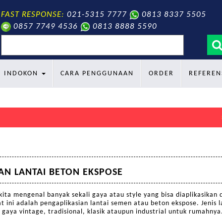
FAST RESPONSE:
021-5315 7777
0813 8337 5505
0857 7749 4536
0813 8888 5590
search
INDOKON
CARA PENGGUNAAN
ORDER
REFEREN
Se
AN LANTAI BETON EKSPOSE
ita mengenal banyak sekali gaya atau style yang bisa diaplikasikan
 ini adalah pengaplikasian lantai semen atau beton ekspose. Jenis lan
aya vintage, tradisional, klasik ataupun industrial untuk rumahnya