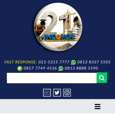
FAST RESPONSE:
021-5315 7777
0813 8337 5505
0857 7749 4536
0813 8888 5590
toggle
navigation