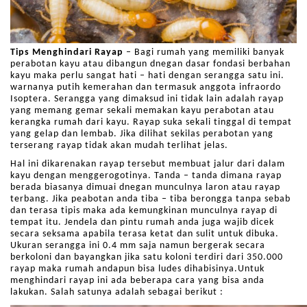
Tips Menghindari Rayap
– Bagi rumah yang memiliki banyak
perabotan kayu atau dibangun dnegan dasar fondasi berbahan
kayu maka perlu sangat hati – hati dengan serangga satu ini.
warnanya putih kemerahan dan termasuk anggota infraordo
Isoptera. Serangga yang dimaksud ini tidak lain adalah rayap
yang memang gemar sekali memakan kayu perabotan atau
kerangka rumah dari kayu. Rayap suka sekali tinggal di tempat
yang gelap dan lembab. Jika dilihat sekilas perabotan yang
terserang rayap tidak akan mudah terlihat jelas.
Hal ini dikarenakan rayap tersebut membuat jalur dari dalam
kayu dengan menggerogotinya. Tanda – tanda dimana rayap
berada biasanya dimuai dnegan munculnya laron atau rayap
terbang. Jika peabotan anda tiba – tiba berongga tanpa sebab
dan terasa tipis maka ada kemungkinan munculnya rayap di
tempat itu. Jendela dan pintu rumah anda juga wajib dicek
secara seksama apabila terasa ketat dan sulit untuk dibuka.
Ukuran serangga ini 0.4 mm saja namun bergerak secara
berkoloni dan bayangkan jika satu koloni terdiri dari 350.000
rayap maka rumah andapun bisa ludes dihabisinya.Untuk
menghindari rayap ini ada beberapa cara yang bisa anda
lakukan. Salah satunya adalah sebagai berikut :