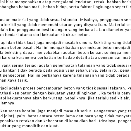
 ini bisa menyebabkan atap mengalami lendutan, retak, bahkan beris
ngkan beban mati, beban hidup, serta faktor lingkungan seperti cu
naan material yang tidak sesuai standar. Misalnya, penggunaan sem
 kerikil yang tidak memenuhi ukuran yang disyaratkan. Material se
elain itu, penggunaan besi tulangan yang berkarat atau diameter yang
an fondasi utama dari kekuatan struktur beton.
api dan tidak kuat juga menjadi masalah umum. Bekisting yang tida
anan beton basah. Hal ini mengakibatkan permukaan beton menjadi
pada bekisting dapat menyebabkan adukan beton keluar, sehingga me
adi karena kurangnya perhatian terhadap detail atau penggunaan mat
yang sering terjadi adalah penempatan tulangan yang tidak sesuai 
au bahkan tidak berada pada posisi yang seharusnya. Selain itu, pen
pengecoran. Hal ini berbahaya karena tulangan yang tidak berada d
an gaya tarik.
erjadi adalah proses pencampuran beton yang tidak sesuai takaran. 
menghasilkan beton dengan kekuatan yang diinginkan. Jika terlalu b
api kekuatannya akan berkurang. Sebaliknya, jika terlalu sedikit air
dalamnya.
ukan secara kontinu juga menjadi masalah serius. Pengecoran yang
d joint), yaitu batas antara beton lama dan baru yang tidak menyat
yebabkan retakan dan kebocoran di kemudian hari. Idealnya, penge
ruktur yang monolitik dan kuat.