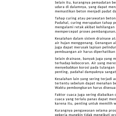
Selain itu, kurangnya pemadatan b
udara di dalamnya, yang dapat meng
memastikan beton menjadi padat dan
Tahap curing atau perawatan beton 
Padahal, curing merupakan tahap p
mengalami retak akibat kehilangan 
mempercepat proses pembangunan
Kesalahan dalam sistem drainase at
air hujan menggenang. Genangan ai
juga dapat merusak lapisan pelindu
pembuangan air harus diperhatikan 
Selain drainase, banyak juga yang 
terhadap kebocoran. Air yang meres
menyebabkan korosi pada tulangan b
penting, padahal dampaknya sangat
Kesalahan lain yang sering terjad
tertentu sebelum dapat menahan beba
Waktu pembongkaran harus disesuaik
Faktor cuaca juga sering diabaika
cuaca yang terlalu panas dapat men
karena itu, penting untuk memilih
Kurangnya pengawasan selama pros
pekerja mungkin tidak mengikuti pr