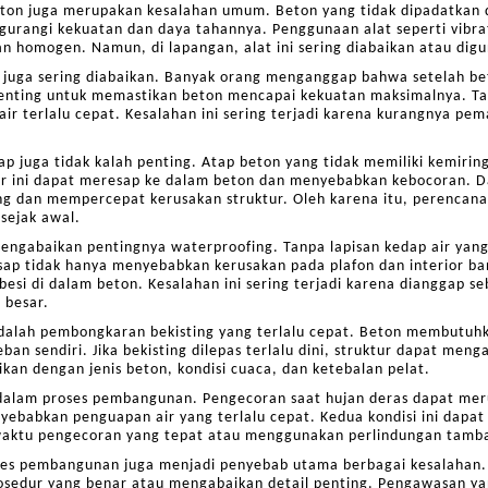
eton juga merupakan kesalahan umum. Beton yang tidak dipadatkan 
urangi kekuatan dan daya tahannya. Penggunaan alat seperti vibra
 homogen. Namun, di lapangan, alat ini sering diabaikan atau digu
juga sering diabaikan. Banyak orang menganggap bahwa setelah beto
enting untuk memastikan beton mencapai kekuatan maksimalnya. Ta
air terlalu cepat. Kesalahan ini sering terjadi karena kurangnya p
.
ap juga tidak kalah penting. Atap beton yang tidak memiliki kemir
r ini dapat meresap ke dalam beton dan menyebabkan kebocoran. Dal
ng dan mempercepat kerusakan struktur. Oleh karena itu, perencan
sejak awal.
mengabaikan pentingnya waterproofing. Tanpa lapisan kedap air yang
ap tidak hanya menyebabkan kerusakan pada plafon dan interior ba
esi di dalam beton. Kesalahan ini sering terjadi karena dianggap se
 besar.
i adalah pembongkaran bekisting yang terlalu cepat. Beton membutu
n sendiri. Jika bekisting dilepas terlalu dini, struktur dapat meng
an dengan jenis beton, kondisi cuaca, dan ketebalan pelat.
n dalam proses pembangunan. Pengecoran saat hujan deras dapat mer
yebabkan penguapan air yang terlalu cepat. Kedua kondisi ini dapat
 waktu pengecoran yang tepat atau menggunakan perlindungan tamba
es pembangunan juga menjadi penyebab utama berbagai kesalahan.
osedur yang benar atau mengabaikan detail penting. Pengawasan ya