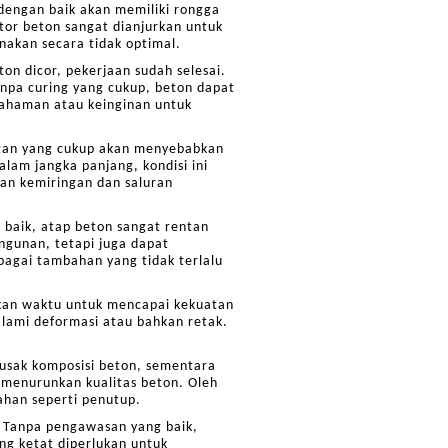
dengan baik akan memiliki rongga
tor beton sangat dianjurkan untuk
nakan secara tidak optimal.
n dicor, pekerjaan sudah selesai.
npa curing yang cukup, beton dapat
emahaman atau keinginan untuk
ingan yang cukup akan menyebabkan
am jangka panjang, kondisi ini
aan kemiringan dan saluran
 baik, atap beton sangat rentan
ngunan, tetapi juga dapat
bagai tambahan yang tidak terlalu
hkan waktu untuk mencapai kekuatan
alami deformasi atau bahkan retak.
usak komposisi beton, sementara
 menurunkan kualitas beton. Oleh
han seperti penutup.
 Tanpa pengawasan yang baik,
ng ketat diperlukan untuk