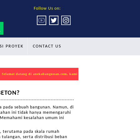
Follow Us on:
SI PROYEK
CONTACT US
elamat datang di anekabangunan.com, kami mempersembahkan produk INDOKON seba
BETON?
ya pada sebuah bangunan. Namun, di
alahan ini tidak hanya memengaruhi
n. Memahami kesalahan umum ini
.
k, terutama pada skala rumah
 tulangan, serta distribusi beban