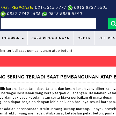
FAST RESPONSE:
021-5315 7777
0813 8337 5505
0857 7749 4536
0813 8888 5590
search
INDOKON
CARA PENGGUNAAN
ORDER
REFEREN
ring terjadi saat pembangunan atap beton?
S
NG SERING TERJADI SAAT PEMBANGUNAN ATAP 
ilih karena kekuatan, daya tahan, dan kesan kokoh yang diberikann
t berbagai kesalahan yang kerap terjadi di lapangan. Kesalahan-kes
pat berdampak pada keselamatan serta biaya perbaikan di masa depa
unan dapat berjalan dengan lebih baik dan hasilnya sesuai harapan
sar adalah perencanaan struktur yang kurang matang. Banyak proye
an struktur yang memadai. Akibatnya, ketebalan pelat beton, jumlah