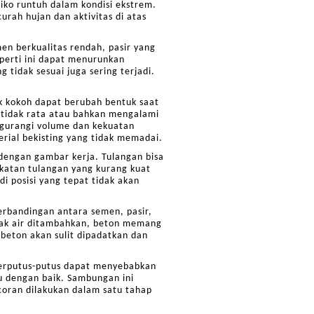
iko runtuh dalam kondisi ekstrem.
rah hujan dan aktivitas di atas
en berkualitas rendah, pasir yang
perti ini dapat menurunkan
 tidak sesuai juga sering terjadi.
k kokoh dapat berubah bentuk saat
 tidak rata atau bahkan mengalami
ngurangi volume dan kekuatan
erial bekisting yang tidak memadai.
dengan gambar kerja. Tulangan bisa
gikatan tulangan yang kurang kuat
i posisi yang tepat tidak akan
Perbandingan antara semen, pasir,
anyak air ditambahkan, beton memang
, beton akan sulit dipadatkan dan
 terputus-putus dapat menyebabkan
u dengan baik. Sambungan ini
coran dilakukan dalam satu tahap