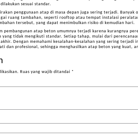
dilakukan sesuai standar.
irakan penggunaan atap di masa depan juga sering terjadi. Banyak
i ruang tambahan, seperti rooftop atau tempat instalasi peralatan
bahan tersebut, yang dapat menimbulkan risiko di kemudian hari.
lam pembangunan atap beton umumnya terjadi karena kurangnya per
n yang tidak mengikuti standar. Setiap tahap, mulai dari perencanaan
 akhir. Dengan memahami kesalahan-kesalahan yang sering terjadi 
hati dan profesional, sehingga menghasilkan atap beton yang kuat, 
n
likasikan.
Ruas yang wajib ditandai
*