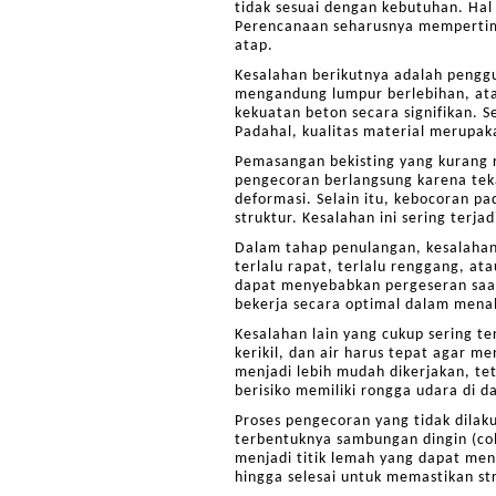
tidak sesuai dengan kebutuhan. Hal
Perencanaan seharusnya mempertimba
atap.
Kesalahan berikutnya adalah penggu
mengandung lumpur berlebihan, atau
kekuatan beton secara signifikan. S
Padahal, kualitas material merupak
Pemasangan bekisting yang kurang r
pengecoran berlangsung karena tek
deformasi. Selain itu, kebocoran 
struktur. Kesalahan ini sering terj
Dalam tahap penulangan, kesalahan 
terlalu rapat, terlalu renggang, at
dapat menyebabkan pergeseran saat 
bekerja secara optimal dalam menah
Kesalahan lain yang cukup sering t
kerikil, dan air harus tepat agar 
menjadi lebih mudah dikerjakan, tet
berisiko memiliki rongga udara di 
Proses pengecoran yang tidak dilak
terbentuknya sambungan dingin (col
menjadi titik lemah yang dapat men
hingga selesai untuk memastikan st