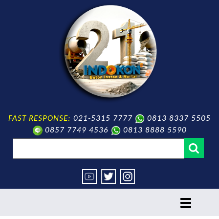
FAST RESPONSE:
021-5315 7777
0813 8337 5505
0857 7749 4536
0813 8888 5590
toggle
navigation