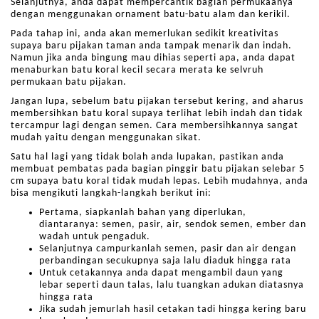
Selanjutnya, anda dapat mempercantik bagian permukaanya
dengan menggunakan ornament batu-batu alam dan kerikil.
Pada tahap ini, anda akan memerlukan sedikit kreativitas
supaya baru pijakan taman anda tampak menarik dan indah.
Namun jika anda bingung mau dihias seperti apa, anda dapat
menaburkan batu koral kecil secara merata ke selvruh
permukaan batu pijakan.
Jangan lupa, sebelum batu pijakan tersebut kering, and aharus
membersihkan batu koral supaya terlihat lebih indah dan tidak
tercampur lagi dengan semen. Cara membersihkannya sangat
mudah yaitu dengan menggunakan sikat.
Satu hal lagi yang tidak bolah anda lupakan, pastikan anda
membuat pembatas pada bagian pinggir batu pijakan selebar 5
cm supaya batu koral tidak mudah lepas. Lebih mudahnya, anda
bisa mengikuti langkah-langkah berikut ini:
Pertama, siapkanlah bahan yang diperlukan,
diantaranya: semen, pasir, air, sendok semen, ember dan
wadah untuk pengaduk.
Selanjutnya campurkanlah semen, pasir dan air dengan
perbandingan secukupnya saja lalu diaduk hingga rata
Untuk cetakannya anda dapat mengambil daun yang
lebar seperti daun talas, lalu tuangkan adukan diatasnya
hingga rata
Jika sudah jemurlah hasil cetakan tadi hingga kering baru