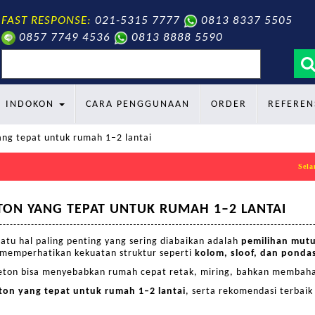
FAST RESPONSE:
021-5315 7777
0813 8337 5505
0857 7749 4536
0813 8888 5590
search
INDOKON
CARA PENGGUNAAN
ORDER
REFEREN
ng tepat untuk rumah 1–2 lantai
Selamat da
TON YANG TEPAT UNTUK RUMAH 1–2 LANTAI
tu hal paling penting yang sering diabaikan adalah
pemilihan mut
k memperhatikan kekuatan struktur seperti
kolom, sloof, dan pondas
beton bisa menyebabkan rumah cepat retak, miring, bahkan membah
on yang tepat untuk rumah 1–2 lantai
, serta rekomendasi terbai