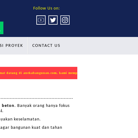
Follow Us on:
SI PROYEK
CONTACT US
tang di anekabangunan.com, kami mempersembahkan produk INDOKON sebagai solu
u beton
. Banyak orang hanya fokus
i
.
ayakan keselamatan.
k agar bangunan kuat dan tahan