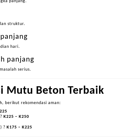
gka panjang.
lan struktur.
 panjang
dian hari.
ih panjang
masalah serius.
i Mutu Beton Terbaik
, berikut rekomendasi aman:
225
 ?
K225 – K250
s) ?
K175 – K225