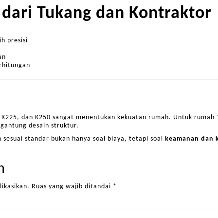
g dari Tukang dan Kontraktor
h presisi
an
rhitungan
, K225, dan K250 sangat menentukan kekuatan rumah. Untuk rumah 1
rgantung desain struktur.
sesuai standar bukan hanya soal biaya, tetapi soal
keamanan dan 
n
likasikan.
Ruas yang wajib ditandai
*