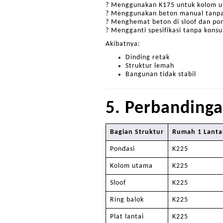
? Menggunakan K175 untuk kolom 
? Menggunakan beton manual tanpa
? Menghemat beton di sloof dan po
? Mengganti spesifikasi tanpa konsul
Akibatnya:
Dinding retak
Struktur lemah
Bangunan tidak stabil
5. Perbanding
Bagian Struktur
Rumah 1 Lanta
Pondasi
K225
Kolom utama
K225
Sloof
K225
Ring balok
K225
Plat lantai
K225