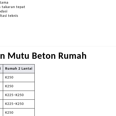
utama
 takaran tepat
ndasi
tasi teknis
an Mutu Beton Rumah
i
Rumah 2 Lantai
K250
K250
K225–K250
K225–K250
K250