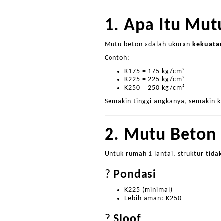
1. Apa Itu Mut
Mutu beton adalah ukuran
kekuata
Contoh:
K175 = 175 kg/cm²
K225 = 225 kg/cm²
K250 = 250 kg/cm²
Semakin tinggi angkanya, semakin k
2. Mutu Beton 
Untuk rumah 1 lantai, struktur tidak
?
Pondasi
K225 (minimal)
Lebih aman: K250
?
Sloof