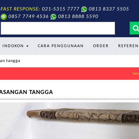
FAST RESPONSE:
021-5315 7777
0813 8337 5505
0857 7749 4536
0813 8888 5590
search
INDOKON
CARA PENGGUNAAN
ORDER
REFEREN
an tangga
Selamat da
ASANGAN TANGGA