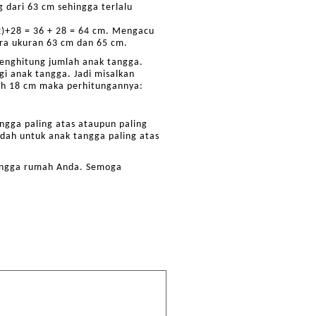
g dari 63 cm sehingga terlalu
2)+28 = 36 + 28 = 64 cm. Mengacu
ara ukuran 63 cm dan 65 cm.
menghitung jumlah anak tangga.
gi anak tangga. Jadi misalkan
lah 18 cm maka perhitungannya:
angga paling atas ataupun paling
dah untuk anak tangga paling atas
 tangga rumah Anda. Semoga