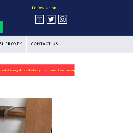
Follow Us on:
SI PROYEK
CONTACT US
tang di anekabangunan.com, kami mempersembahkan produk INDOKON sebagai solu