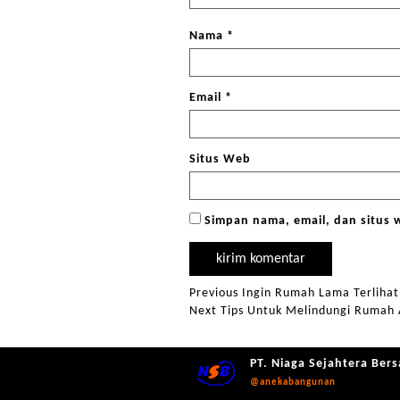
Nama
*
Email
*
Situs Web
Simpan nama, email, dan situs 
Navigasi
Previous
Previous
Ingin Rumah Lama Terlihat 
Next
post:
Next
Tips Untuk Melindungi Rumah 
pos
post:
PT. Niaga Sejahtera Ber
@anekabangunan