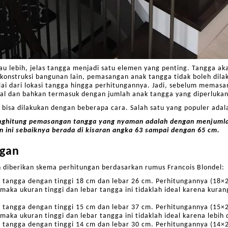
tau lebih, jelas tangga menjadi satu elemen yang penting. Tangga a
 konstruksi bangunan lain, pemasangan anak tangga tidak boleh di
lai dari lokasi tangga hingga perhitungannya. Jadi, sebelum memas
eal dan bahkan termasuk dengan jumlah anak tangga yang diperlukan
bisa dilakukan dengan beberapa cara. Salah satu yang populer adala
enghitung pemasangan tangga yang nyaman adalah dengan menjumlah
gan ini sebaiknya berada di kisaran angka 63 sampai dengan 65 cm.
ngan
an diberikan skema perhitungan berdasarkan rumus Francois Blondel:
 tangga dengan tinggi 18 cm dan lebar 26 cm. Perhitungannya (18×
maka ukuran tinggi dan lebar tangga ini tidaklah ideal karena kuran
 tangga dengan tinggi 15 cm dan lebar 37 cm. Perhitungannya (15×
maka ukuran tinggi dan lebar tangga ini tidaklah ideal karena lebih 
 tangga dengan tinggi 14 cm dan lebar 30 cm. Perhitungannya (14×