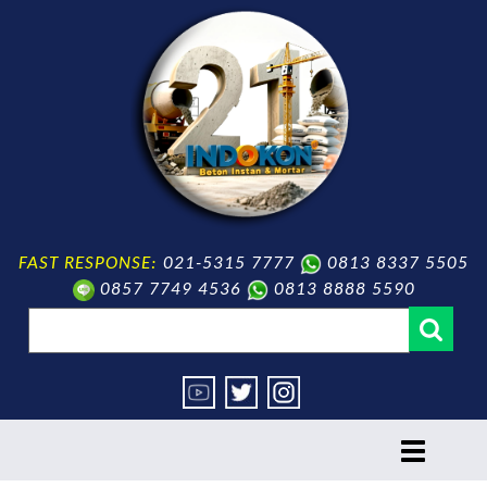
FAST RESPONSE:
021-5315 7777
0813 8337 5505
0857 7749 4536
0813 8888 5590
toggle
navigation