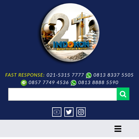
FAST RESPONSE:
021-5315 7777
0813 8337 5505
0857 7749 4536
0813 8888 5590
toggle
navigation