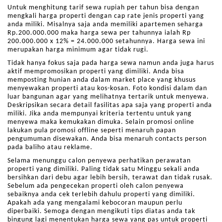
Untuk menghitung tarif sewa rupiah per tahun bisa dengan
mengkali harga properti dengan cap rate jenis properti yang
anda miliki. Misalnya saja anda memiliki apartemen seharga
Rp.200.000.000 maka harga sewa per tahunnya ialah Rp
200.000.000 x 12% = 24.000.000 setahunnya. Harga sewa ini
merupakan harga minimum agar tidak rugi.
Tidak hanya fokus saja pada harga sewa namun anda juga harus
aktif mempromosikan properti yang dimiliki. Anda bisa
memposting hunian anda dalam market place yang khusus
menyewakan properti atau kos-kosan. Foto kondisi dalam dan
luar bangunan agar yang melihatnya tertarik untuk menyewa.
Deskripsikan secara detail fasilitas apa saja yang properti anda
miliki. Jika anda mempunyai kriteria tertentu untuk yang
menyewa maka kemukakan dimuka. Selain promosi online
lakukan pula promosi offline seperti menaruh papan
pengumuman disewakan. Anda bisa menaruh contacts person
pada baliho atau reklame.
Selama menunggu calon penyewa perhatikan perawatan
properti yang dimiliki. Paling tidak satu Minggu sekali anda
bersihkan dari debu agar lebih bersih, terawat dan tidak rusak.
Sebelum ada pengecekan properti oleh calon penyewa
sebaiknya anda cek terlebih dahulu properti yang dimiliki.
Apakah ada yang mengalami kebocoran maupun perlu
diperbaiki. Semoga dengan mengikuti tips diatas anda tak
bingung lagi menentukan harga sewa yang pas untuk properti