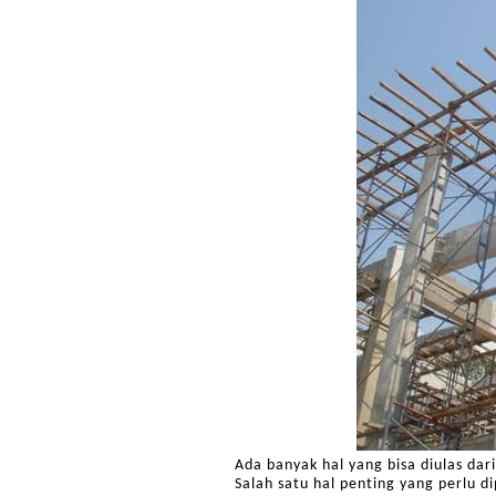
Ada banyak hal yang bisa diulas dar
Salah satu hal penting yang perlu 