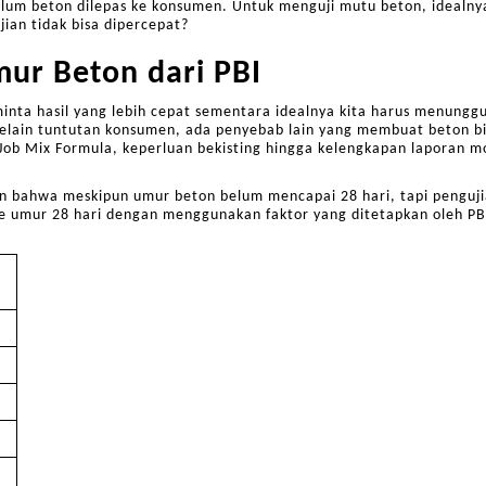
belum beton dilepas ke konsumen. Untuk menguji mutu beton, idealny
ian tidak bisa dipercepat?
mur Beton dari PBI
ta hasil yang lebih cepat sementara idealnya kita harus menunggu 
Selain tuntutan konsumen, ada penyebab lain yang membuat beton bi
Job Mix Formula, keperluan bekisting hingga kelengkapan laporan m
n bahwa meskipun umur beton belum mencapai 28 hari, tapi pengujia
 ke umur 28 hari dengan menggunakan faktor yang ditetapkan oleh PB