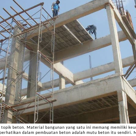
i topik beton. Material bangunan yang satu ini memang memiliki keu
diperhatikan dalam pembuatan beton adalah mutu beton itu sendiri. 