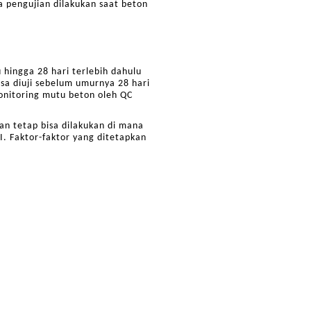
a pengujian dilakukan saat beton
hingga 28 hari terlebih dahulu
sa diuji sebelum umurnya 28 hari
onitoring mutu beton oleh QC
n tetap bisa dilakukan di mana
I. Faktor-faktor yang ditetapkan