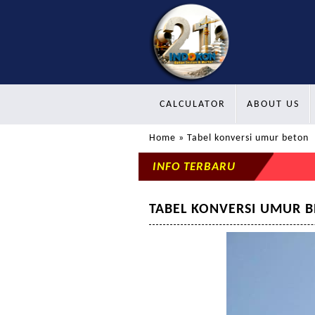
CALCULATOR
ABOUT US
Home
» Tabel konversi umur beton
INFO TERBARU
TABEL KONVERSI UMUR 