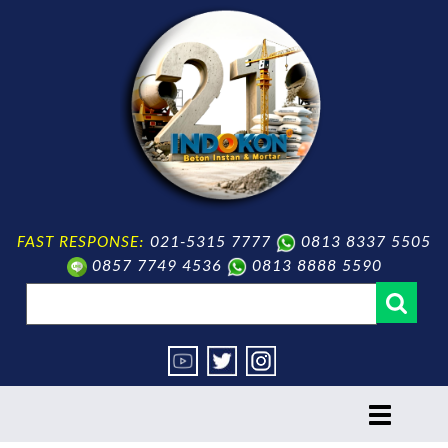
FAST RESPONSE:
021-5315 7777
0813 8337 5505
0857 7749 4536
0813 8888 5590
toggle
navigation