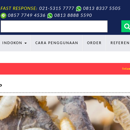
FAST RESPONSE:
021-5315 7777
0813 8337 5505
0857 7749 4536
0813 8888 5590
search
INDOKON
CARA PENGGUNAAN
ORDER
REFEREN
Selamat datang di
P