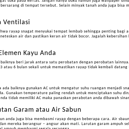
ngat suka pada kertas. Jangan hanya buku namun juga wallpaper di
bersarang di tempat tersebut. Selain minyak tanah anda juga bisa m
 Ventilasi
hwa rayap snagat menyukai tempat lembab sehingga penting bagi an
neteskan air dan pastikan keran air tidak bocor. Jagalah kebersihan 
 Elemen Kayu Anda
baiknya beri jarak antara satu perobatan dengan perobatan lainnya
p 3 atau 6 bulan sekali untuk memastikan rayap tidak kembali datang
ka ada baiknya gunakan AC untuk mengatur suhu ruangan menjadi sna
a. Gunakan temperature paling rendah untuk menciptakan suhu dingi
anda tidak memiliki AC maka panaskan perabotan anda dibawah sina
rutan Garam atau Air Sabun
aun anda juga bisa membasmi rayap dengan beberapa cara. Air sbaun
dan mereka berangsur – angsur akan mati. Larutan garam ampuh se
enal ampuh membasmi segala serangga.