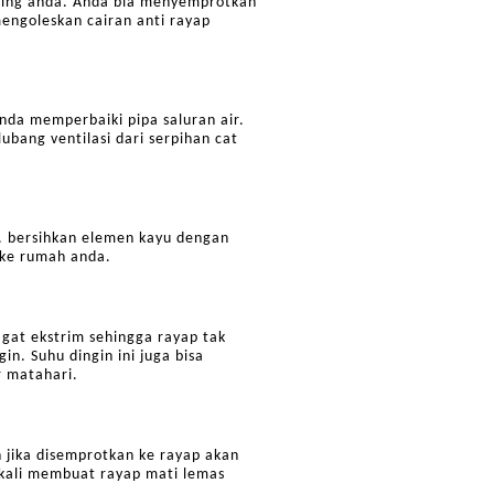
nding anda. Anda bia menyemprotkan
engoleskan cairan anti rayap
da memperbaiki pipa saluran air.
lubang ventilasi dari serpihan cat
. bersihkan elemen kayu dengan
 ke rumah anda.
gat ekstrim sehingga rayap tak
n. Suhu dingin ini juga bisa
r matahari.
 jika disemprotkan ke rayap akan
kali membuat rayap mati lemas