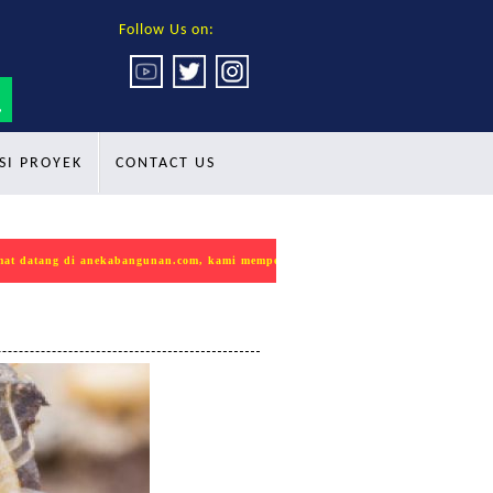
Follow Us on:
SI PROYEK
CONTACT US
 anekabangunan.com, kami mempersembahkan produk INDOKON sebagai solusi terb