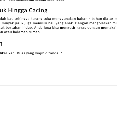
ruk Hingga Cacing
salah bau sehingga kurang suka menggunakan bahan – bahan diatas m
, minyak jeruk juga memiliki bau yang enak. Dengan mengoleskan min
tuk bertahan hidup. Anda juga bisa mengusir rayap dengan memakai
an atau halaman rumah.
n
likasikan.
Ruas yang wajib ditandai
*