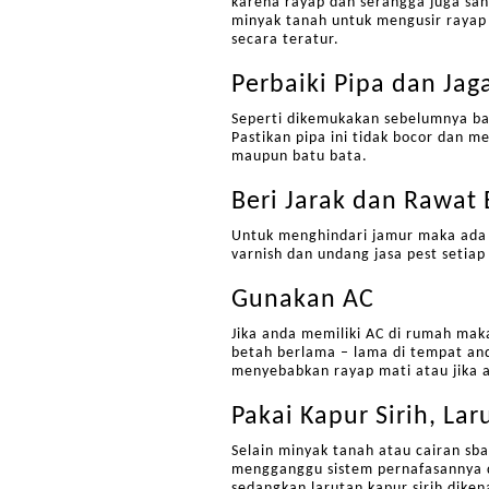
karena rayap dan serangga juga sa
minyak tanah untuk mengusir rayap 
secara teratur.
Perbaiki Pipa dan Jaga
Seperti dikemukakan sebelumnya ba
Pastikan pipa ini tidak bocor dan me
maupun batu bata.
Beri Jarak dan Rawat
Untuk menghindari jamur maka ada 
varnish dan undang jasa pest setia
Gunakan AC
Jika anda memiliki AC di rumah ma
betah berlama – lama di tempat and
menyebabkan rayap mati atau jika 
Pakai Kapur Sirih, La
Selain minyak tanah atau cairan sb
mengganggu sistem pernafasannya 
sedangkan larutan kapur sirih dik