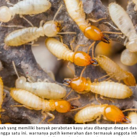
ah yang memiliki banyak perabotan kayu atau dibangun dnegan das
rangga satu ini. warnanya putih kemerahan dan termasuk anggota in