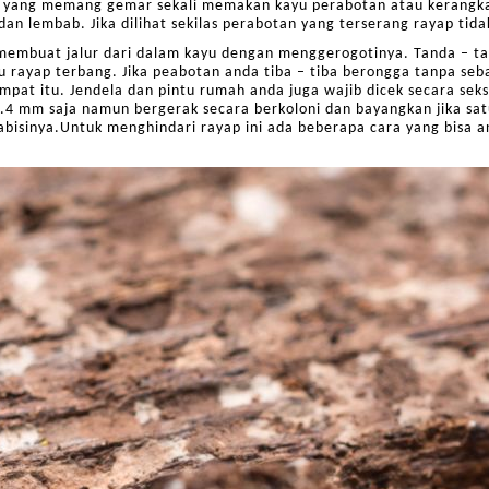
yap yang memang gemar sekali memakan kayu perabotan atau kerangk
dan lembab. Jika dilihat sekilas perabotan yang terserang rayap tida
t membuat jalur dari dalam kayu dengan menggerogotinya. Tanda – t
 rayap terbang. Jika peabotan anda tiba – tiba berongga tanpa seb
pat itu. Jendela dan pintu rumah anda juga wajib dicek secara seks
.4 mm saja namun bergerak secara berkoloni dan bayangkan jika satu
bisinya.Untuk menghindari rayap ini ada beberapa cara yang bisa a