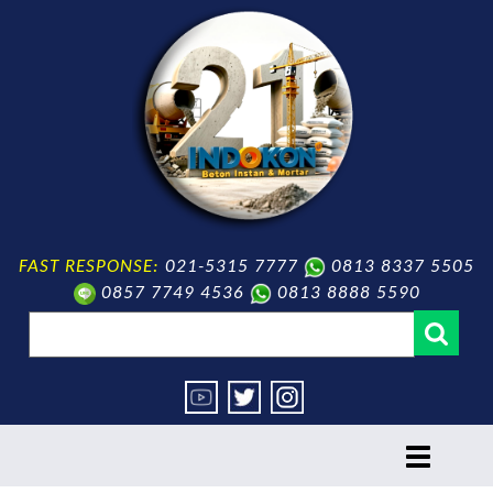
FAST RESPONSE:
021-5315 7777
0813 8337 5505
0857 7749 4536
0813 8888 5590
toggle
navigation