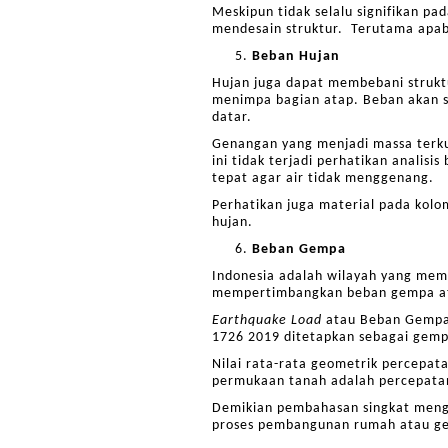
Meskipun tidak selalu signifikan p
mendesain struktur. Terutama apab
Beban Hujan
Hujan juga dapat membebani struk
menimpa bagian atap. Beban akan s
datar.
Genangan yang menjadi massa terku
ini tidak terjadi perhatikan analisi
tepat agar air tidak menggenang.
Perhatikan juga material pada kolo
hujan.
Beban Gempa
Indonesia adalah wilayah yang memil
mempertimbangkan beban gempa 
Earthquake Load
atau Beban Gempa 
1726 2019 ditetapkan sebagai gemp
Nilai rata-rata geometrik percepa
permukaan tanah adalah percepatan
Demikian pembahasan singkat meng
proses pembangunan rumah atau ged