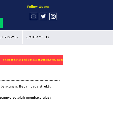
Follow Us on:
SI PROYEK
CONTACT US
elamat datang di anekabangunan.com, kami mempersembahkan produk INDOKON seb
r bangunan. Beban pada struktur
rapannya setelah membaca ulasan ini