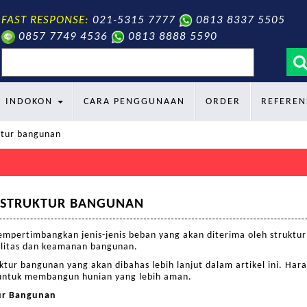
FAST RESPONSE:
021-5315 7777
0813 8337 5505
0857 7749 4536
0813 8888 5590
search
INDOKON
CARA PENGGUNAAN
ORDER
REFEREN
uktur bangunan
S
A STRUKTUR BANGUNAN
mpertimbangkan jenis-jenis beban yang akan diterima oleh struktu
litas dan keamanan bangunan.
ktur bangunan yang akan dibahas lebih lanjut dalam artikel ini. Ha
 untuk membangun hunian yang lebih aman.
tur Bangunan