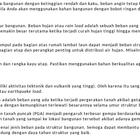
ada bangunan dengan ketinggian rendah dan kaku, beban angin tetap
ila Anda akan menggunakan bahan bangunan dengan bobot ringan de
tur bangunan. Beban hujan atau
rain load
adalah sebuah beban yang 
emakin besar terutama ketika terjadi curah hujan tinggi hingga me
mpul pada bagian atas rumah lambat laun dapat menjadi beban struk
s bagian atap dan perangkat penting untuk distribusi air hujan. Misa
m dan rangka kayu atap. Pastikan menggunakan bahan berkualitas ag
iki aktivitas tektonik dan vulkanik yang tinggi. Oleh karena itu san
atau
earthquake load.
adalah beban yang ada ketika terjadi pergerakan tanah akibat ge
a dengan kemungkinan terlewati besarannya selama umur struktur 
tan tanah puncak (PGA) menjadi pengaruh terbesar gempa berdasarka
 tanah yang sampai ke lokasi bangunan tersebut akibat adanya gem
enai jenis beban pada struktur bangunan. Semoga dapat membantu
ung dengan daya tahan struktur yang baik.