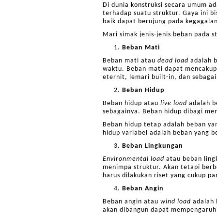
Di dunia konstruksi secara umum ad
terhadap suatu struktur. Gaya ini 
baik dapat berujung pada kegagalan
Mari simak jenis-jenis beban pada s
Beban Mati
Beban mati atau
dead load
adalah b
waktu. Beban mati dapat mencakup b
eternit, lemari built-in, dan sebaga
Beban Hidup
Beban hidup atau
live load
adalah b
sebagainya. Beban hidup dibagi men
Beban hidup tetap adalah beban ya
hidup variabel adalah beban yang 
Beban Lingkungan
Environmental load
atau beban ling
menimpa struktur. Akan tetapi berb
harus dilakukan riset yang cukup pa
Beban Angin
Beban angin atau
wind load
adalah 
akan dibangun dapat mempengaruhi