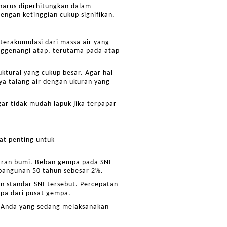
 harus diperhitungkan dalam
ngan ketinggian cukup signifikan.
terakumulasi dari massa air yang
nggenangi atap, terutama pada atap
tural yang cukup besar. Agar hal
lnya talang air dengan ukuran yang
ar tidak mudah lapuk jika terpapar
gat penting untuk
taran bumi. Beban gempa pada SNI
bangunan 50 tahun sebesar 2%.
n standar SNI tersebut. Percepatan
pa dari pusat gempa.
 Anda yang sedang melaksanakan