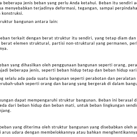
a beberapa jenis beban yang perlu Anda ketahui. Beban itu sendiri 
bisa menyebabkan terjadinya deformasi, tegangan, sampai perpindaha
 konstruksi.
truktur bangunan antara lain:
eban terkait dengan berat struktur itu sendiri, yang tetap diam dan 
erat elemen struktural, partisi non-struktural yang permanen, per
inya.
eban yang dihasilkan oleh penggunaan bangunan seperti orang, per
jadi beberapa jenis, seperti beban hidup tetap dan beban hidup vari
ng selalu ada pada suatu bangunan seperti perabotan dan peralata
berubah-ubah seperti orang dan barang yang bergerak di dalam bang
kungan dapat mempengaruhi struktur bangunan. Beban ini berasal d
eda dari beban hidup dan beban mati, untuk beban lingkungan sendiri
njang.
beban yang diterima oleh struktur bangunan yang disebabkan oleh ar
 arus udara dengan membelokkannya atau bahkan menghentikanny