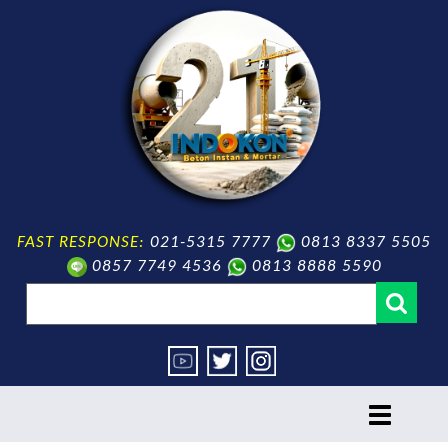
FAST RESPONSE:
021-5315 7777
0813 8337 5505
0857 7749 4536
0813 8888 5590
toggle
navigation