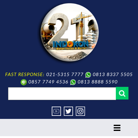
FAST RESPONSE:
021-5315 7777
0813 8337 5505
0857 7749 4536
0813 8888 5590
toggle
navigation