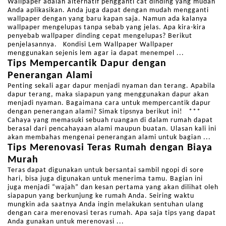
Wallpaper adalah alternatif pengganti cat dinding yang mudah
Anda aplikasikan. Anda juga dapat dengan mudah mengganti
wallpaper dengan yang baru kapan saja. Namun ada kalanya
wallpaper mengelupas tanpa sebab yang jelas. Apa kira-kira
penyebab wallpaper dinding cepat mengelupas? Berikut
penjelasannya. Kondisi Lem Wallpaper Wallpaper
menggunakan sejenis lem agar ia dapat menempel ...
Tips Mempercantik Dapur dengan
Penerangan Alami
Penting sekali agar dapur menjadi nyaman dan terang. Apabila
dapur terang, maka siapapun yang menggunakan dapur akan
menjadi nyaman. Bagaimana cara untuk mempercantik dapur
dengan penerangan alami? Simak tipsnya berikut ini! ***
Cahaya yang memasuki sebuah ruangan di dalam rumah dapat
berasal dari pencahayaan alami maupun buatan. Ulasan kali ini
akan membahas mengenai penerangan alami untuk bagian ...
Tips Merenovasi Teras Rumah dengan Biaya
Murah
Teras dapat digunakan untuk bersantai sambil ngopi di sore
hari, bisa juga digunakan untuk menerima tamu. Bagian ini
juga menjadi “wajah” dan kesan pertama yang akan dilihat oleh
siapapun yang berkunjung ke rumah Anda. Seiring waktu
mungkin ada saatnya Anda ingin melakukan sentuhan ulang
dengan cara merenovasi teras rumah. Apa saja tips yang dapat
Anda gunakan untuk merenovasi ...