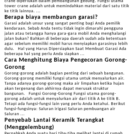
crane diperlukan dalam pembangunan gedung. Fungsi utama
tower crane adalah untuk memindahkan material dari satu titik
ke titik lainnya. ...
Berapa biaya membangun garasi?
Garasi adalah unsur yang sangat penting bagi Anda pemilik
kendaraan. Sebab Anda tentu tidak ingin dimarahi pengguna
jalan atau tetangga hanya gara-gara mobil Anda menghalangi
jalan bukan? Bahkan di beberapa daerah sudah ada ketentuan
agar sebelum memiliki mobil harus menyiapkan garasinya lebih
dulu. Hal yang Harus Dipersiapkan Saat Membuat Garasi Ada
beberapa hal yang perlu Anda siapkan ...
Cara Menghitung Biaya Pengecoran Gorong-
Gorong
Gorong-gorong adalah bagian penting dari sebuah bangunan.
Gorong-gorong memiliki fungsi utama untuk menyalurkan air.
Tanpa adanya gorong-gorong maka air limpahan ketika hujan
akan tergenang dan akhirnya dapat merusak struktur
bangunan. Fungsi Gorong-Gorong Fungsi utama gorong-
gorong adalah untuk menyalurkan air dari titik A ke titik B.
Tetapi ada fungsi-fungsi lain yang perlu Anda ketahui. Berikut
fungsi-fungsinya: Saluran irigasi Saluran pembuangan air
Saluran ...
Penyebab Lantai Keramik Terangkat
(Menggelembung)
Pernahkah Anda suatu hari tiba-tiba melihat lantai di rumah